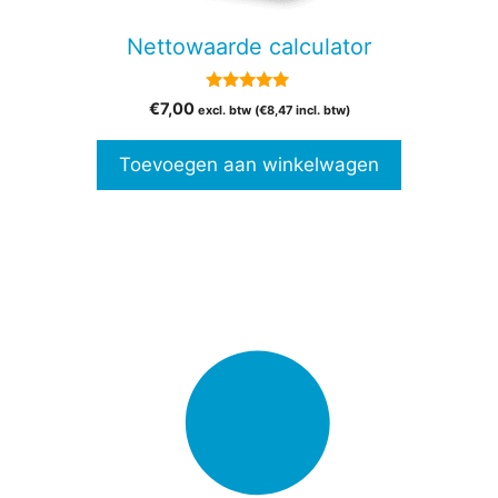
Nettowaarde calculator
5.00
€
7,00
excl. btw (
€
8,47
incl. btw)
van 5
Toevoegen aan winkelwagen