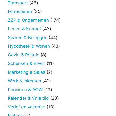
producten
46
Transport
46
producten
35
Formulieren
35
producten
174
ZZP & Ondernemen
174
producten
43
Lenen & Krediet
43
producten
44
Sparen & Beleggen
44
producten
48
Hypotheek & Wonen
48
producten
8
Gezin & Relatie
8
producten
11
Schenken & Erven
11
producten
2
Marketing & Sales
2
producten
42
Werk & Inkomen
42
producten
13
Pensioen & AOW
13
producten
23
Kalender & Vrije tijd
23
producten
13
Verlof en vakantie
13
producten
11
Fintool
11