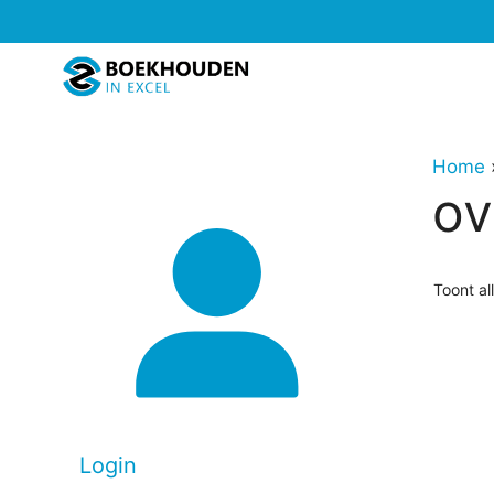
Ga
naar
de
inhoud
Home
ov
Toont al
Login