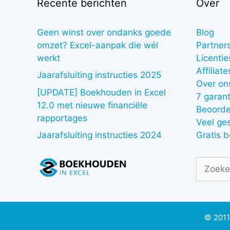
Recente berichten
Over
Geen winst over ondanks goede
Blog
omzet? Excel-aanpak die wél
Partner
werkt
Licentie
Affiliate
Jaarafsluiting instructies 2025
Over on
[UPDATE] Boekhouden in Excel
7 garant
12.0 met nieuwe financiële
Beoorde
rapportages
Veel ge
Gratis 
Jaarafsluiting instructies 2024
Zoek
naar:
© 2011