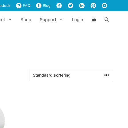
pdesk
FAQ
Blog
cel
Shop
Support
Login