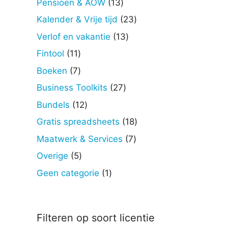
13
Pensioen & AOW
13
producten
23
Kalender & Vrije tijd
23
producten
13
Verlof en vakantie
13
producten
11
Fintool
11
producten
7
Boeken
7
producten
27
Business Toolkits
27
producten
12
Bundels
12
producten
18
Gratis spreadsheets
18
producten
7
Maatwerk & Services
7
producten
5
Overige
5
producten
1
Geen categorie
1
product
Filteren op soort licentie