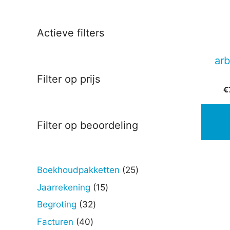
Actieve filters
ar
Filter op prijs
€
Filter op beoordeling
25
Boekhoudpakketten
25
producten
15
Jaarrekening
15
producten
32
Begroting
32
producten
40
Facturen
40