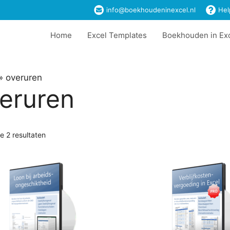
info@boekhoudeninexcel.nl
Hel
Home
Excel Templates
Boekhouden in Ex
»
overuren
eruren
le 2 resultaten
Dit
product
heeft
meerdere
variaties.