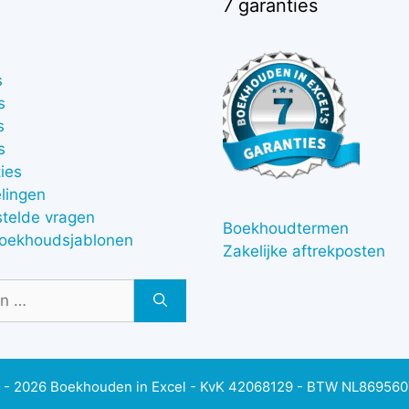
7 garanties
s
s
s
s
ies
lingen
stelde vragen
Boekhoudtermen
boekhoudsjablonen
Zakelijke aftrekposten
 - 2026 Boekhouden in Excel - KvK 42068129 - BTW NL86956