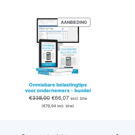
PRODUCT
AANBIEDING
IN
DE
UITVERKOOP
Onmisbare belastingtips
voor ondernemers - bundel
Oorspronkelijke
Huidige
€
338,00
€
66,07
excl. btw
prijs
prijs
(
€
79,94
incl. btw)
was:
is:
€338,00.
€66,07.