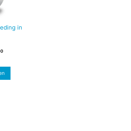
eding in
Prijsklasse:
00
€147,00
tot
€297,00
en