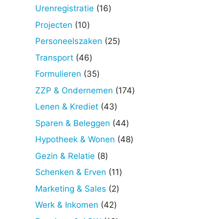
producten
16
Urenregistratie
16
producten
10
Projecten
10
producten
25
Personeelszaken
25
producten
46
Transport
46
producten
35
Formulieren
35
producten
174
ZZP & Ondernemen
174
producten
43
Lenen & Krediet
43
producten
44
Sparen & Beleggen
44
producten
48
Hypotheek & Wonen
48
producten
8
Gezin & Relatie
8
producten
11
Schenken & Erven
11
producten
2
Marketing & Sales
2
producten
42
Werk & Inkomen
42
producten