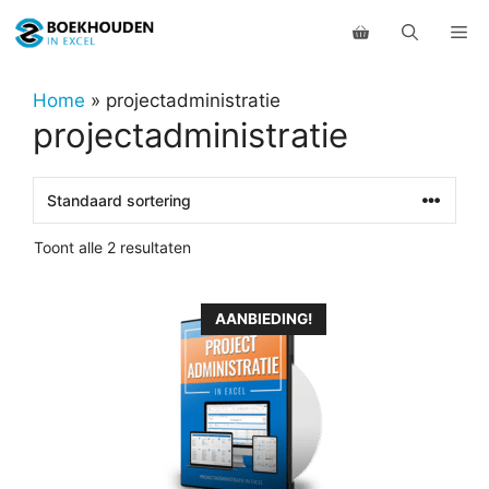
Ga
Me
naar
de
inhoud
Home
»
projectadministratie
projectadministratie
Toont alle 2 resultaten
Dit
AANBIEDING!
product
heeft
meerdere
variaties.
Deze
optie