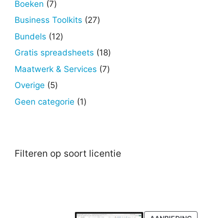
7
Boeken
7
producten
27
Business Toolkits
27
producten
12
Bundels
12
producten
18
Gratis spreadsheets
18
producten
7
Maatwerk & Services
7
producten
5
Overige
5
producten
1
Geen categorie
1
product
Filteren op soort licentie
PRODU