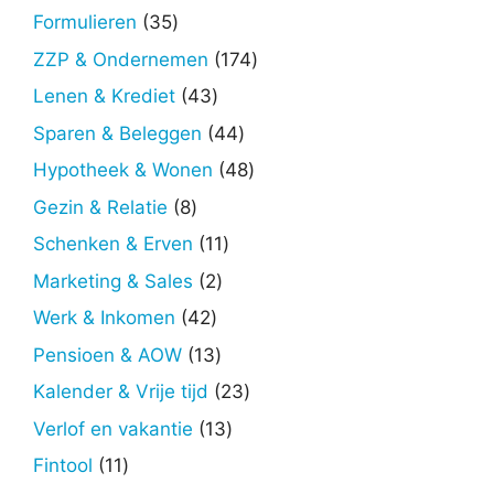
producten
35
Formulieren
35
producten
174
ZZP & Ondernemen
174
producten
43
Lenen & Krediet
43
producten
44
Sparen & Beleggen
44
producten
48
Hypotheek & Wonen
48
producten
8
Gezin & Relatie
8
producten
11
Schenken & Erven
11
producten
2
Marketing & Sales
2
producten
42
Werk & Inkomen
42
producten
13
Pensioen & AOW
13
producten
23
Kalender & Vrije tijd
23
producten
13
Verlof en vakantie
13
producten
11
Fintool
11
producten