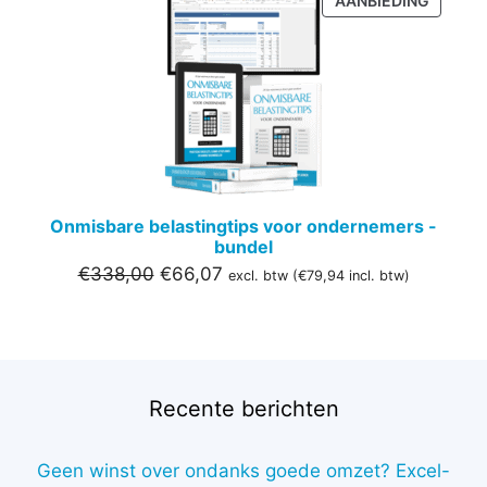
AANBIEDING
IN
DE
UITVER
Onmisbare belastingtips voor ondernemers -
bundel
Oorspronkelijke
Huidige
€
338,00
€
66,07
excl. btw (
€
79,94
incl. btw)
prijs
prijs
was:
is:
€338,00.
€66,07.
Recente berichten
Geen winst over ondanks goede omzet? Excel-