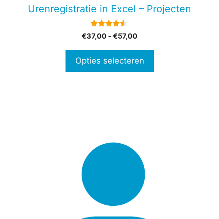
gekozen
Urenregistratie in Excel – Projecten
worden
op
4.33
Prijsklasse:
€
37,00
-
€
57,00
de
van 5
€37,00
productpagina
tot
Opties selecteren
€57,00