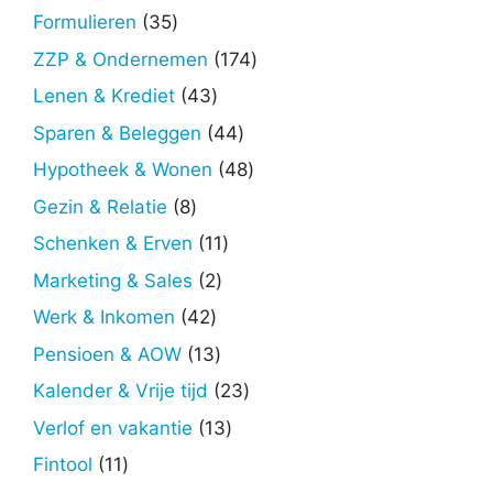
producten
35
Formulieren
35
producten
174
ZZP & Ondernemen
174
producten
43
Lenen & Krediet
43
producten
44
Sparen & Beleggen
44
producten
48
Hypotheek & Wonen
48
producten
8
Gezin & Relatie
8
producten
11
Schenken & Erven
11
producten
2
Marketing & Sales
2
producten
42
Werk & Inkomen
42
producten
13
Pensioen & AOW
13
producten
23
Kalender & Vrije tijd
23
producten
13
Verlof en vakantie
13
producten
11
Fintool
11
producten