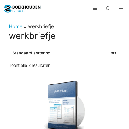
Ga
Me
naar
de
inhoud
Home
»
werkbriefje
werkbriefje
Toont alle 2 resultaten