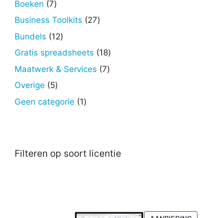
7
Boeken
7
producten
27
Business Toolkits
27
producten
12
Bundels
12
producten
18
Gratis spreadsheets
18
producten
7
Maatwerk & Services
7
producten
5
Overige
5
producten
1
Geen categorie
1
product
Filteren op soort licentie
PRODU