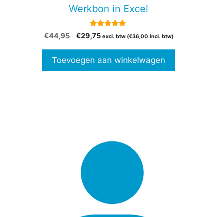
Werkbon in Excel
5.00
Oorspronkelijke
Huidige
€
44,95
€
29,75
excl. btw (
€
36,00
incl. btw)
van 5
prijs
prijs
was:
is:
Toevoegen aan winkelwagen
€44,95.
€29,75.