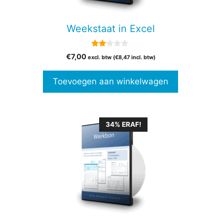
Weekstaat in Excel
2.00
€
7,00
excl. btw (
€
8,47
incl. btw)
van
5
Toevoegen aan winkelwagen
34% ERAF!