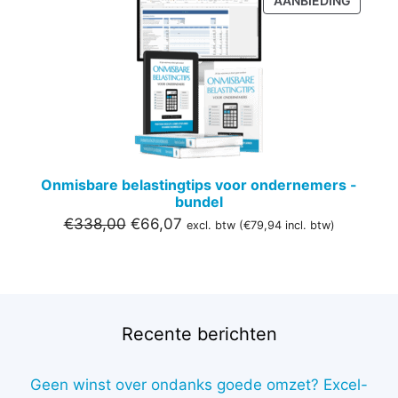
AANBIEDING
IN
DE
UITVER
Onmisbare belastingtips voor ondernemers -
bundel
Oorspronkelijke
Huidige
€
338,00
€
66,07
excl. btw (
€
79,94
incl. btw)
prijs
prijs
was:
is:
€338,00.
€66,07.
Recente berichten
Geen winst over ondanks goede omzet? Excel-