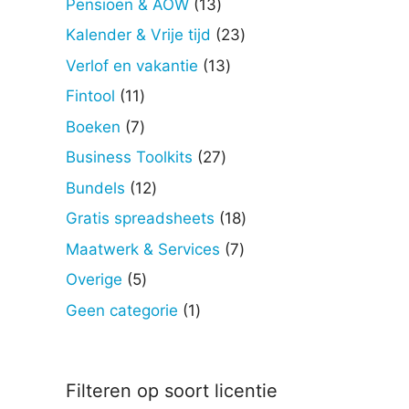
13
Pensioen & AOW
13
producten
23
Kalender & Vrije tijd
23
producten
13
Verlof en vakantie
13
producten
11
Fintool
11
producten
7
Boeken
7
producten
27
Business Toolkits
27
producten
12
Bundels
12
producten
18
Gratis spreadsheets
18
producten
7
Maatwerk & Services
7
producten
5
Overige
5
producten
1
Geen categorie
1
product
Filteren op soort licentie