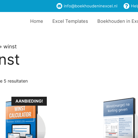
info@boekhoudeninexcel.nl
Hel
Home
Excel Templates
Boekhouden in Ex
»
winst
nst
le 5 resultaten
AANBIEDING!
t
ere
es.