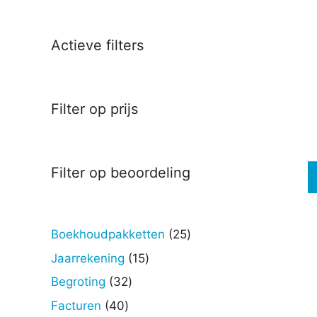
Deze
optie
kan
Actieve filters
gekoz
worde
op
Filter op prijs
de
produc
Filter op beoordeling
25
Boekhoudpakketten
25
Dit
producten
produc
15
Jaarrekening
15
heeft
producten
32
Begroting
32
meerd
producten
40
Facturen
40
variati