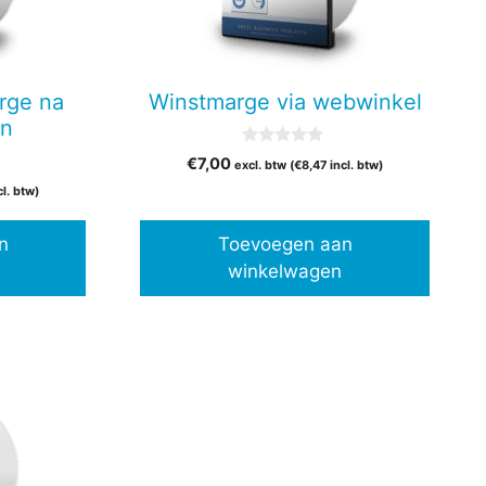
rge na
Winstmarge via webwinkel
en
0
€
7,00
excl. btw (
€
8,47
incl. btw)
v
a
cl. btw)
n
5
n
Toevoegen aan
winkelwagen