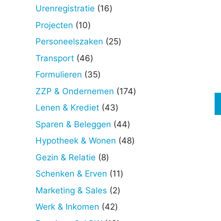
producten
Deze
16
Urenregistratie
16
optie
producten
10
Projecten
10
kan
producten
25
Personeelszaken
25
gekoz
producten
worde
46
Transport
46
op
producten
35
Formulieren
35
de
producten
174
ZZP & Ondernemen
174
produc
producten
43
Lenen & Krediet
43
producten
44
Sparen & Beleggen
44
producten
48
Hypotheek & Wonen
48
producten
8
Gezin & Relatie
8
producten
11
Schenken & Erven
11
producten
2
Marketing & Sales
2
producten
42
Werk & Inkomen
42
producten