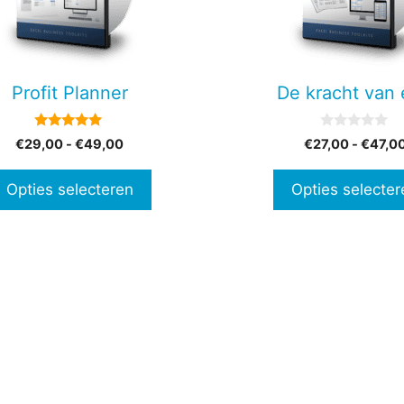
Deze
optie
kan
en
gekozen
Profit Planner
De kracht van
n
worden
op
5.00
0
Prijsklasse:
€
29,00
-
€
49,00
€
27,00
-
€
47,0
de
van 5
v
€29,00
a
tpagina
productpagina
n
tot
Opties selecteren
Opties selecter
5
€49,00