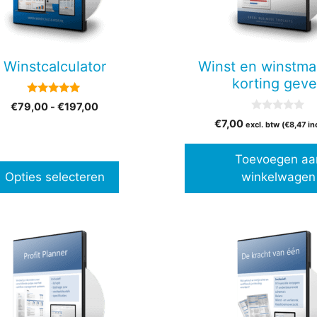
en
Winstcalculator
Winst en winstma
n
korting gev
5.00
Prijsklasse:
€
79,00
-
€
197,00
van 5
0
€79,00
€
7,00
tpagina
excl. btw (
€
8,47
in
v
tot
a
n
€197,00
Toevoegen aa
5
Opties selecteren
winkelwagen
Dit
t
product
heeft
ere
meerdere
es.
variaties.