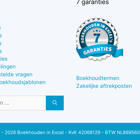
7 garanties
s
s
s
s
ies
lingen
stelde vragen
Boekhoudtermen
boekhoudsjablonen
Zakelijke aftrekposten
 - 2026 Boekhouden in Excel - KvK 42068129 - BTW NL86956