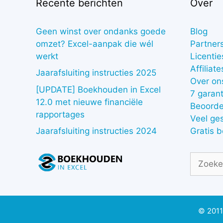
Recente berichten
Over
Geen winst over ondanks goede
Blog
omzet? Excel-aanpak die wél
Partner
werkt
Licentie
Affiliate
Jaarafsluiting instructies 2025
Over on
[UPDATE] Boekhouden in Excel
7 garant
12.0 met nieuwe financiële
Beoorde
rapportages
Veel ge
Gratis 
Jaarafsluiting instructies 2024
Zoek
naar:
© 2011