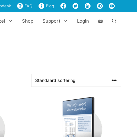
pdesk
FAQ
Blog
cel
Shop
Support
Login