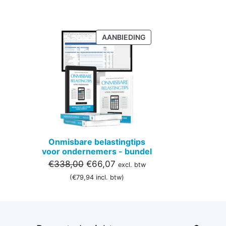
PRODUCT
AANBIEDING
IN
DE
UITVERKOOP
Onmisbare belastingtips
voor ondernemers - bundel
Oorspronkelijke
Huidige
€
338,00
€
66,07
excl. btw
prijs
prijs
(
€
79,94
incl. btw)
was:
is:
€338,00.
€66,07.