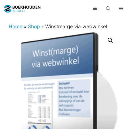
Ga
Me
naar
de
inhoud
Home
»
Shop
»
Winstmarge via webwinkel