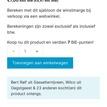
€
7,00
excl. btw (
€
8,47
incl. btw)
Bereken met dit sjabloon de winstmarge bij
verkoop via een webwinkel.
Berekeningen zijn zowel exclusief als inclusief
btw.
Koop nu dit product en verdien
7
BIE-punten!
Winstmarge
via
Toevoegen aan winkelwagen
webwinkel
aantal
Bert Ralf uit Gasselternijveen, Wilco uit
Oegstgeest & 23 anderen
kocht(en) dit
product onlangs.