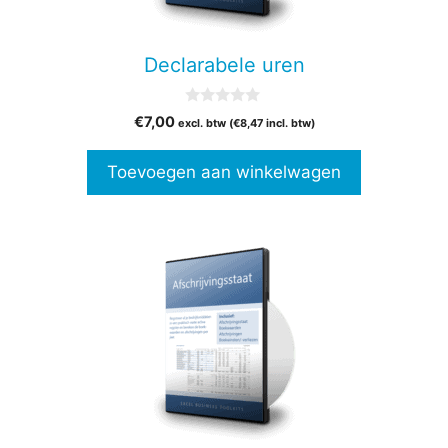
Declarabele uren
0
€
7,00
excl. btw (
€
8,47
incl. btw)
v
a
n
Toevoegen aan winkelwagen
5
Dit
product
heeft
meerdere
variaties.
Deze
optie
kan