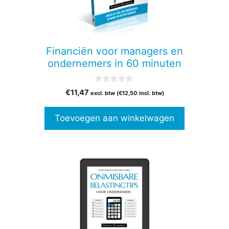
Financiën voor managers en
ondernemers in 60 minuten
0
€
11,47
excl. btw (
€
12,50
incl. btw)
v
a
n
Toevoegen aan winkelwagen
5