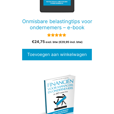
Onmisbare belastingtips voor
ondernemers – e-book
5.00
€
24,75
excl. btw (
€
29,95
incl. btw)
van 5
Toevoegen aan winkelwagen