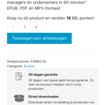
managers en ondernemers in 60 minuten”
EPUB, PDF én MP3-formaat.
Koop nu dit product en verdien
18
BIE-punten!
E-
book
Toevoegen aan winkelwagen
en
luisterboek
Financiën
voor
Artikelnummer:
FVMEO-EL
managers
Categorie:
Boeken
en
30 dagen garantie
ondernemers
30 dagen niet-goed-geld-terug-garantie. Zo
in
veel vertrouwen hebben wij in onze
60
producten.
minuten
Direct downloaden
aantal
Download direct na betaling je producten via