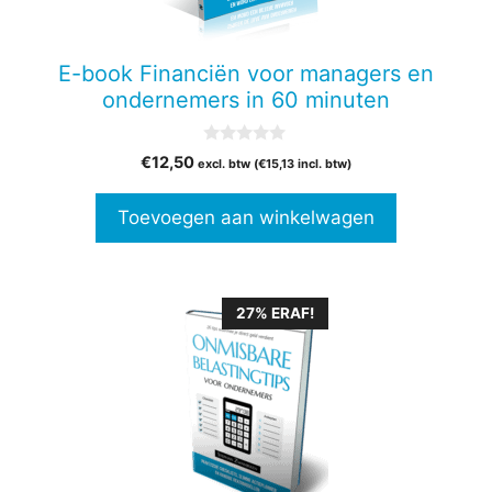
E-book Financiën voor managers en
ondernemers in 60 minuten
0
€
12,50
excl. btw (
€
15,13
incl. btw)
v
a
n
Toevoegen aan winkelwagen
5
27% ERAF!