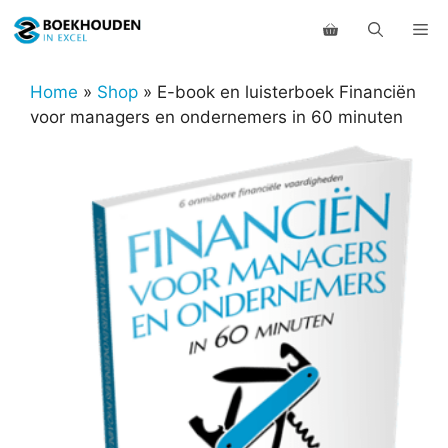
Ga
Me
naar
de
inhoud
Home
»
Shop
»
E-book en luisterboek Financiën
voor managers en ondernemers in 60 minuten