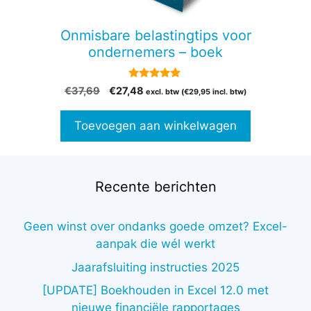
Onmisbare belastingtips voor
ondernemers – boek
4.82
Oorspronkelijke
Huidige
€
37,69
€
27,48
excl. btw (
€
29,95
incl. btw)
van 5
prijs
prijs
was:
is:
Toevoegen aan winkelwagen
€37,69.
€27,48.
Recente berichten
Geen winst over ondanks goede omzet? Excel-
aanpak die wél werkt
Jaarafsluiting instructies 2025
[UPDATE] Boekhouden in Excel 12.0 met
nieuwe financiële rapportages