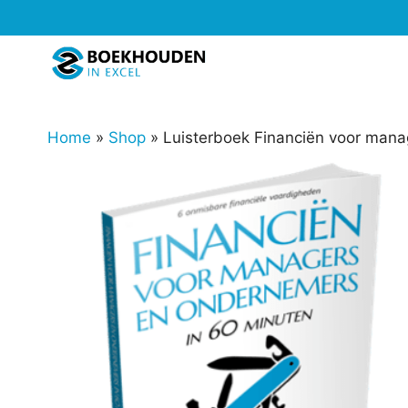
Ga
naar
de
inhoud
Home
»
Shop
»
Luisterboek Financiën voor mana