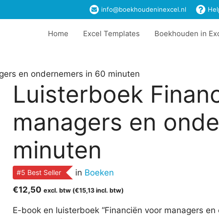
info@boekhoudeninexcel.nl
Hel
Home
Excel Templates
Boekhouden in Ex
gers en ondernemers in 60 minuten
Luisterboek Finan
managers en onde
minuten
in
Boeken
#5 Best Seller
€
12,50
excl. btw (
€
15,13
incl. btw)
E-book en luisterboek “Financiën voor managers en