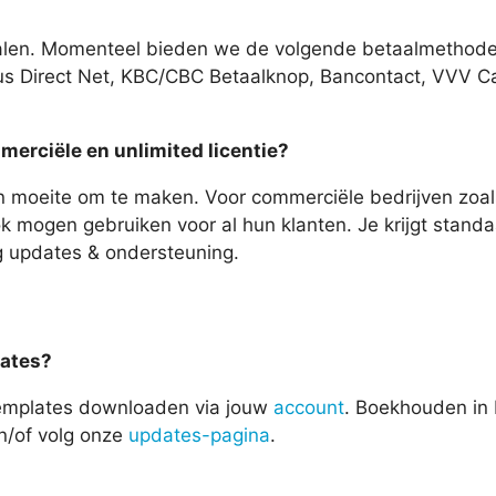
etalen. Momenteel bieden we de volgende betaalmethodes
us Direct Net, KBC/CBC Betaalknop, Bancontact, VVV Ca
merciële en unlimited licentie?
en moeite om te maken. Voor commerciële bedrijven zoa
ok mogen gebruiken voor al hun klanten. Je krijgt standa
ng updates & ondersteuning.
lates?
 templates downloaden via jouw
account
. Boekhouden in 
en/of volg onze
updates-pagina
.