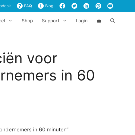
voor
pdesk
FAQ
Blog
managers
en
cel
Shop
Support
Login
ondernemers
in
60
minuten
aantal
ciën voor
rnemers in 60
 ondernemers in 60 minuten”