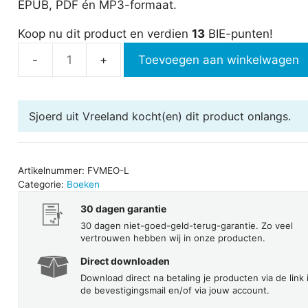
EPUB, PDF én MP3-formaat.
Koop nu dit product en verdien
13
BIE-punten!
Toevoegen aan winkelwagen
Luisterboek
Financiën
voor
Sjoerd uit Vreeland
kocht(en) dit product onlangs.
managers
en
ondernemers
in
Artikelnummer:
FVMEO-L
Categorie:
Boeken
60
minuten
30 dagen garantie
aantal
30 dagen niet-goed-geld-terug-garantie. Zo veel
vertrouwen hebben wij in onze producten.
Direct downloaden
Download direct na betaling je producten via de link 
de bevestigingsmail en/of via jouw account.