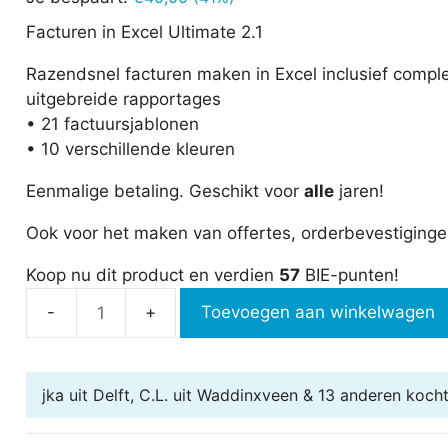
was:
is:
€97,00.
€57,00.
Facturen in Excel Ultimate 2.1
Razendsnel facturen maken in Excel inclusief comple
uitgebreide rapportages
• 21 factuursjablonen
• 10 verschillende kleuren
Eenmalige betaling. Geschikt voor
alle
jaren!
Ook voor het maken van offertes, orderbevestigingen
Koop nu dit product en verdien
57
BIE-punten!
Toevoegen aan winkelwagen
Facturen
in
Excel
jka uit Delft, C.L. uit Waddinxveen & 13 anderen
kocht(
Ultimate
aantal