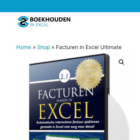
Ga
naar
de
inhoud
Home
»
Shop
»
Facturen in Excel Ultimate