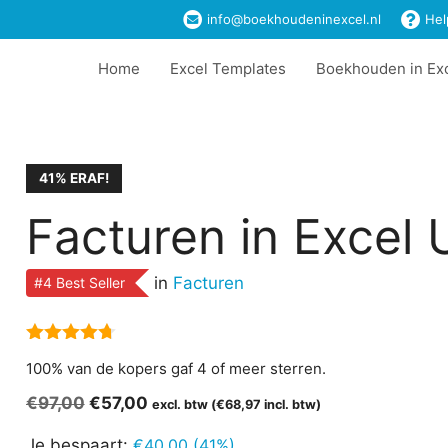
€97,00.
€57,00.
info@boekhoudeninexcel.nl
Hel
Home
Excel Templates
Boekhouden in Ex
41% ERAF!
Facturen in Excel 
in
Facturen
#4 Best Seller
4.67
van 5
100% van de kopers gaf 4 of meer sterren.
Oorspronkelijke
Huidige
€
97,00
€
57,00
excl. btw (
€
68,97
incl. btw)
prijs
prijs
Je bespaart:
€
40,00
(41%)