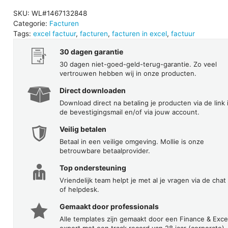
SKU:
WL#1467132848
Categorie:
Facturen
Tags:
excel factuur
,
facturen
,
facturen in excel
,
factuur
30 dagen garantie
30 dagen niet-goed-geld-terug-garantie. Zo veel
vertrouwen hebben wij in onze producten.
Direct downloaden
Download direct na betaling je producten via de link 
de bevestigingsmail en/of via jouw account.
Veilig betalen
Betaal in een veilige omgeving. Mollie is onze
betrouwbare betaalprovider.
Top ondersteuning
Vriendelijk team helpt je met al je vragen via de chat
of helpdesk.
Gemaakt door professionals
Alle templates zijn gemaakt door een Finance & Exce
expert met een track record van 28 jaar (corporate)