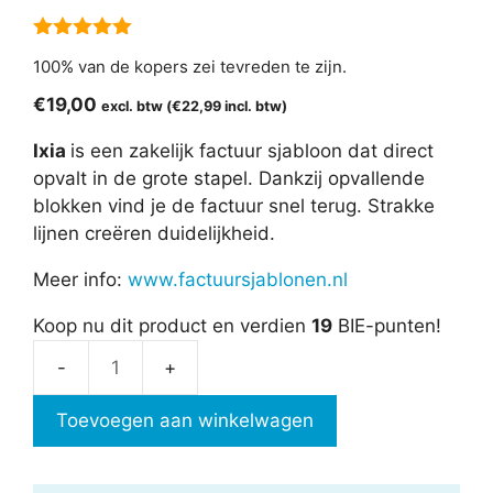
5.00
van 5
100% van de kopers zei tevreden te zijn.
€
19,00
excl. btw (
€
22,99
incl. btw)
Ixia
is een zakelijk factuur sjabloon dat direct
opvalt in de grote stapel. Dankzij opvallende
blokken vind je de factuur snel terug. Strakke
lijnen creëren duidelijkheid.
Meer info:
www.factuursjablonen.nl
Koop nu dit product en verdien
19
BIE-punten!
Factuursjabloon
-
Toevoegen aan winkelwagen
Ixia
aantal