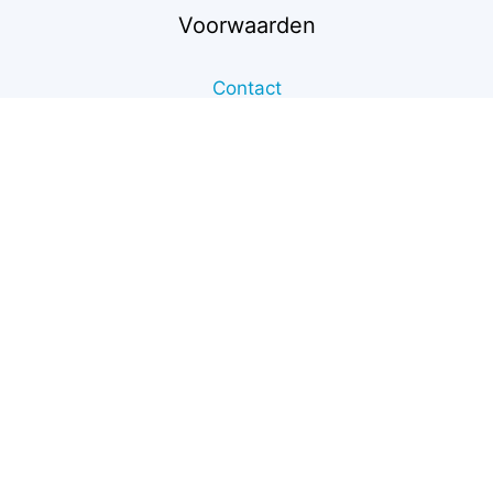
€
19,00
Voorwaarden
excl. btw
Toevoegen aan winkelwagen
(
€
22,99
incl. btw)
Contact
Support
Retourneren
Privacybeleid
Betaalmethodes
Garantie & klachten
Algemene voorwaarden
Levertijd & verzendkosten
© 2011 - 2026 Boekhouden in Excel - KvK 42068129 -
BTW NL869560712B01