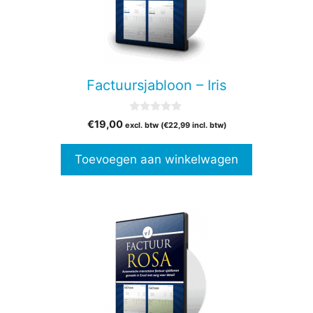
Factuursjabloon – Iris
0
€
19,00
excl. btw (
€
22,99
incl. btw)
v
a
n
Toevoegen aan winkelwagen
5