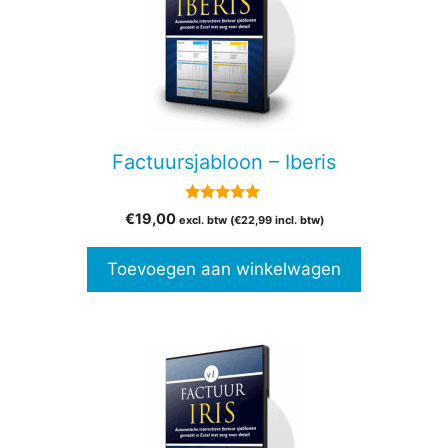
Factuursjabloon – Iberis
5.00
€
19,00
excl. btw (
€
22,99
incl. btw)
van 5
Toevoegen aan winkelwagen