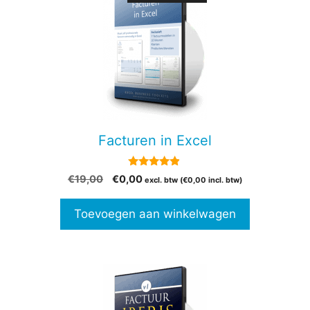
Facturen in Excel
4.73
Oorspronkelijke
Huidige
€
19,00
€
0,00
excl. btw (
€
0,00
incl. btw)
van 5
prijs
prijs
was:
is:
Toevoegen aan winkelwagen
€19,00.
€0,00.