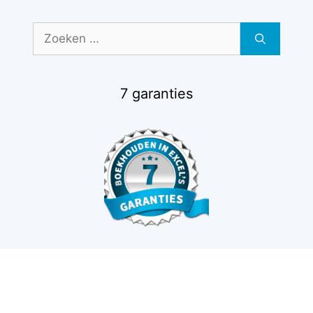
Zoek
naar:
7 garanties
€
19,00
excl. btw
Toevoegen aan winkelwagen
(
€
22,99
incl. btw)
Boekhoudtermen
Zakelijke aftrekposten