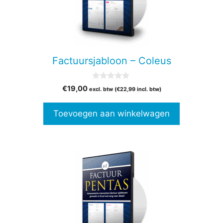
Factuursjabloon – Coleus
0
€
19,00
excl. btw (
€
22,99
incl. btw)
v
a
n
Toevoegen aan winkelwagen
5