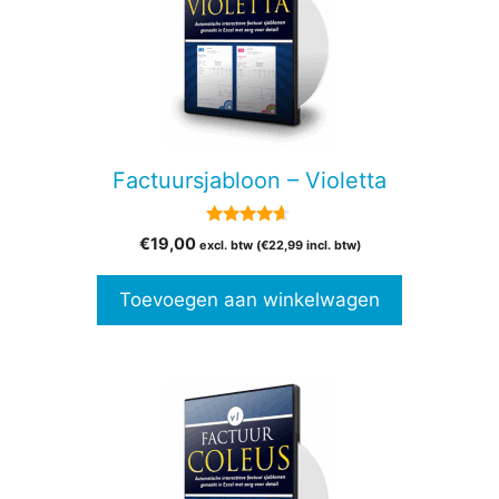
Factuursjabloon – Violetta
4.50
€
19,00
excl. btw (
€
22,99
incl. btw)
van 5
Toevoegen aan winkelwagen