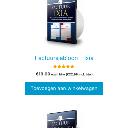
Factuursjabloon – Ixia
5.00
€
19,00
excl. btw (
€
22,99
incl. btw)
van 5
Toevoegen aan winkelwagen