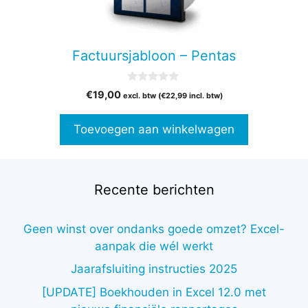
Factuursjabloon – Pentas
0
€
19,00
excl. btw (
€
22,99
incl. btw)
v
a
n
Toevoegen aan winkelwagen
5
Recente berichten
Geen winst over ondanks goede omzet? Excel-
aanpak die wél werkt
Jaarafsluiting instructies 2025
[UPDATE] Boekhouden in Excel 12.0 met