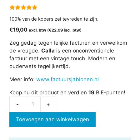
5.00
van 5
100% van de kopers zei tevreden te zijn.
€
19,00
excl. btw (
€
22,99
incl. btw)
Zeg gedag tegen lelijke facturen en verwelkom
de vreugde.
Calla
is een onconventionele
factuur met een vintage touch. Modern en
ouderwets tegelijkertijd.
Meer info:
www.factuursjablonen.nl
Koop nu dit product en verdien
19
BIE-punten!
Factuursjabloon
-
Toevoegen aan winkelwagen
Calla
aantal