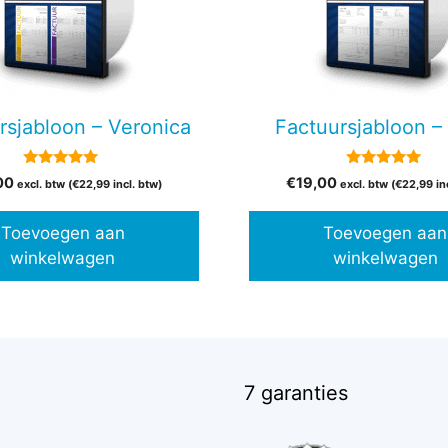
rsjabloon – Veronica
Factuursjabloon – 
5.00
5.00
00
€
19,00
excl. btw (
€
22,99
incl. btw)
excl. btw (
€
22,99
in
van 5
van 5
Toevoegen aan
Toevoegen aan
winkelwagen
winkelwagen
7 garanties