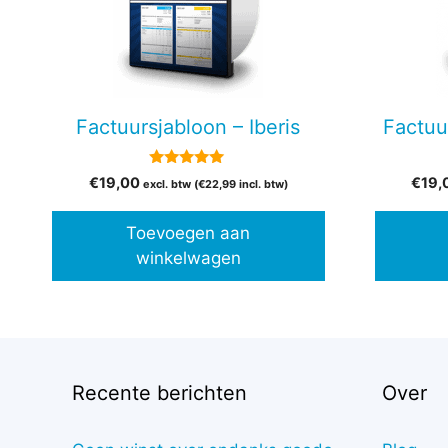
Factuursjabloon – Iberis
Factuu
5.00
€
19,00
€
19,
excl. btw (
€
22,99
incl. btw)
van 5
Toevoegen aan
winkelwagen
Recente berichten
Over