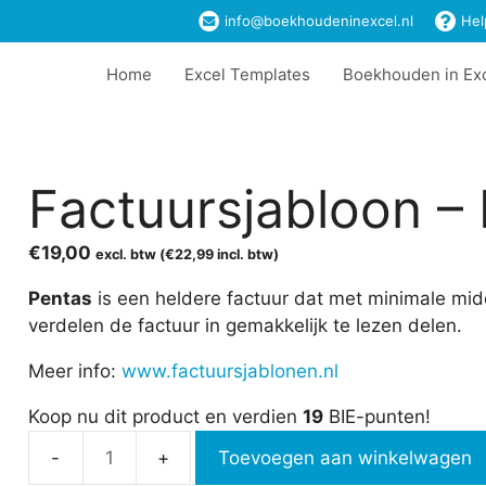
info@boekhoudeninexcel.nl
Hel
Home
Excel Templates
Boekhouden in Ex
Factuursjabloon –
€
19,00
excl. btw (
€
22,99
incl. btw)
Pentas
is een heldere factuur dat met minimale mid
verdelen de factuur in gemakkelijk te lezen delen.
Meer info:
www.factuursjablonen.nl
Koop nu dit product en verdien
19
BIE-punten!
Toevoegen aan winkelwagen
Factuursjabloon