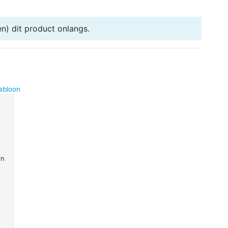
n) dit product onlangs.
abloon
in