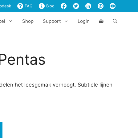
Pentas
pdesk
FAQ
Blog
aantal
cel
Shop
Support
Login
 Pentas
delen het leesgemak verhoogt. Subtiele lijnen