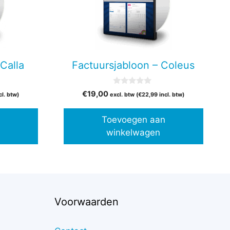
Calla
Factuursjabloon – Coleus
0
€
19,00
cl. btw)
excl. btw (
€
22,99
incl. btw)
v
a
n
Toevoegen aan
5
winkelwagen
Voorwaarden