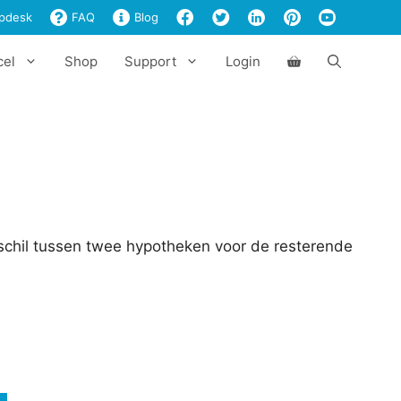
aantal
pdesk
FAQ
Blog
cel
Shop
Support
Login
schil tussen twee hypotheken voor de resterende