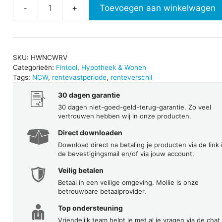
Toevoegen aan winkelwagen
NCW
renteverschil
aantal
SKU:
HWNCWRV
Categorieën:
Fintool
,
Hypotheek & Wonen
Tags:
NCW
,
rentevastperiode
,
renteverschil
30 dagen garantie
30 dagen niet-goed-geld-terug-garantie. Zo veel
vertrouwen hebben wij in onze producten.
Direct downloaden
Download direct na betaling je producten via de link 
de bevestigingsmail en/of via jouw account.
Veilig betalen
Betaal in een veilige omgeving. Mollie is onze
betrouwbare betaalprovider.
Top ondersteuning
Vriendelijk team helpt je met al je vragen via de chat