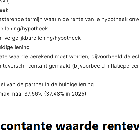
svrij
heek
resterende termijn waarin de rente van je hypotheek onve
ige lening/hypotheek
en vergelijkbare lening/hypotheek
idige lening
tate waarde berekend moet worden, bijvoorbeeld de e
enteverschil contant gemaakt (bijvoorbeeld inflatieperce
eel van de partner in de huidige lening
t maximaal 37,56% (37,48% in 2025)