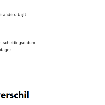
randerd blijft
chtscheidingsdatum
ntage)