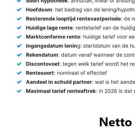
Soort hypotheek
: annuïtair, linear of aflssing
Hoofdsom
: het bedrag van de lening/hypot
Resterende looptijd rentevastperiode
: de 
Huidige lage rente
: rentetarief van de huid
Marktconforme rente
: huidige tarief voor e
Ingangsdatum lenin
g: startdatum van de hu
Rekendatum
: datum vanaf wanneer de con
Discontovoet
: tegen welk tarief wordt het r
Rentesoort
: nominaal of effectief
Aandeel in schuld partner
: wat is het aand
Maximaal tarief renteaftrek
: in 2026 is da