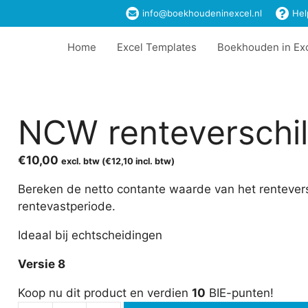
info@boekhoudeninexcel.nl
Hel
Home
Excel Templates
Boekhouden in Ex
NCW renteverschil
€
10,00
excl. btw (
€
12,10
incl. btw)
Bereken de netto contante waarde van het rentever
rentevastperiode.
Ideaal bij echtscheidingen
Versie 8
Koop nu dit product en verdien
10
BIE-punten!