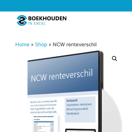
Ga
naar
de
inhoud
Home
»
Shop
»
NCW renteverschil