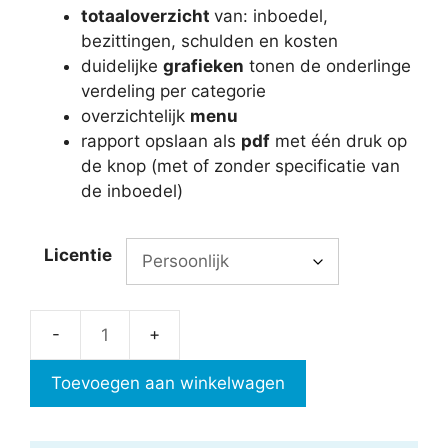
totaaloverzicht
van: inboedel,
bezittingen, schulden en kosten
duidelijke
grafieken
tonen de onderlinge
verdeling per categorie
overzichtelijk
menu
rapport opslaan als
pdf
met één druk op
de knop (met of zonder specificatie van
de inboedel)
Licentie
Boedelbeschrijving
echtscheiding
Toevoegen aan winkelwagen
in
Excel
aantal