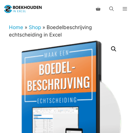
Ga
Me
naar
de
inhoud
Home
»
Shop
»
Boedelbeschrijving
echtscheiding in Excel