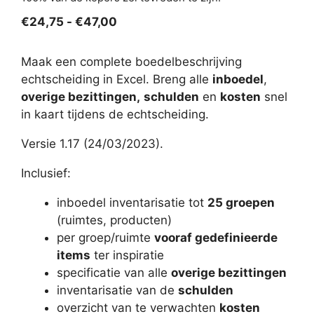
Prijsklasse:
€
24,75
-
€
47,00
€24,75
tot
Maak een complete boedelbeschrijving
€47,00
echtscheiding in Excel. Breng alle
inboedel
,
overige bezittingen,
schulden
en
kosten
snel
in kaart tijdens de echtscheiding.
Versie 1.17 (24/03/2023).
Inclusief:
inboedel inventarisatie tot
25 groepen
(ruimtes, producten)
per groep/ruimte
vooraf gedefinieerde
items
ter inspiratie
specificatie van alle
overige bezittingen
inventarisatie van de
schulden
overzicht van te verwachten
kosten