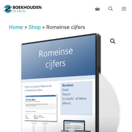
Ga
Me
naar
de
inhoud
Home
»
Shop
»
Romeinse cijfers