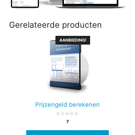
Gerelateerde producten
AANBIEDING!
Prijzengeld berekenen
0
7
v
a
n