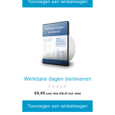
Toevoegen aan winkelwagen
5
Werkbare dagen berekenen
0
€
6,95
excl. btw (
€
8,41
incl. btw)
v
a
n
Toevoegen aan winkelwagen
5