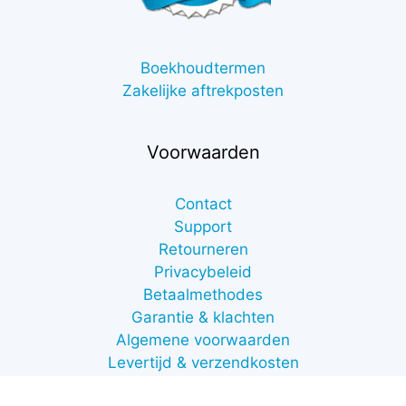
Boekhoudtermen
Zakelijke aftrekposten
Voorwaarden
Contact
Support
Retourneren
€
1,00
Privacybeleid
excl.
Betaalmethodes
btw
Toevoegen aan winkelwagen
Garantie & klachten
(
€
1,21
incl.
Algemene voorwaarden
btw)
Levertijd & verzendkosten