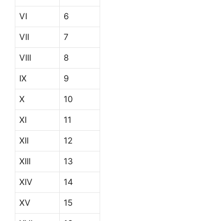
VI
6
VII
7
VIII
8
IX
9
X
10
XI
11
XII
12
XIII
13
XIV
14
XV
15