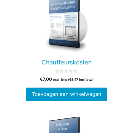
Chauffeurskosten
0
€
7,00
excl. btw (
€
8,47
incl. btw)
v
a
n
Toevoegen aan winkelwagen
5