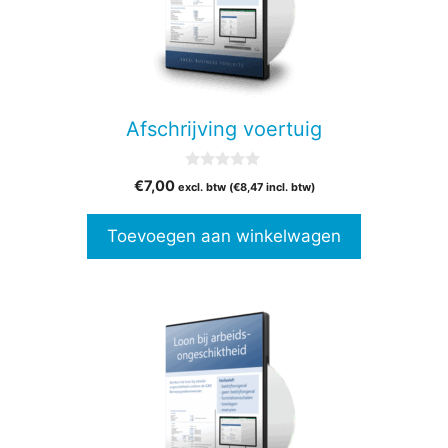
Afschrijving voertuig
0
€
7,00
excl. btw (
€
8,47
incl. btw)
v
a
n
Toevoegen aan winkelwagen
5