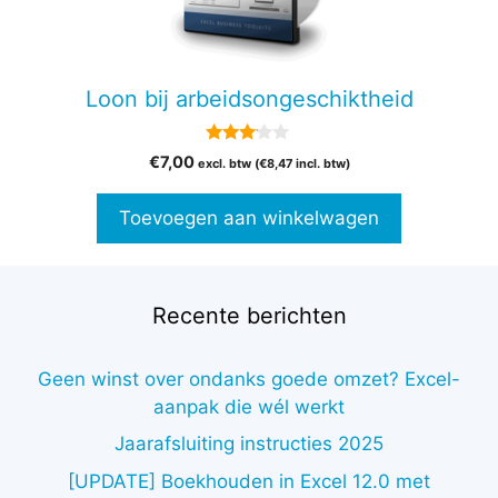
Loon bij arbeidsongeschiktheid
3.00
€
7,00
excl. btw (
€
8,47
incl. btw)
van 5
Toevoegen aan winkelwagen
Recente berichten
Geen winst over ondanks goede omzet? Excel-
€
47,00
aanpak die wél werkt
excl. btw
Toevoegen aan winkelwagen
(
€
56,87
Jaarafsluiting instructies 2025
incl.
btw)
[UPDATE] Boekhouden in Excel 12.0 met