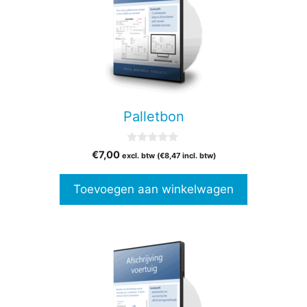
Palletbon
0
€
7,00
excl. btw (
€
8,47
incl. btw)
v
a
n
Toevoegen aan winkelwagen
5