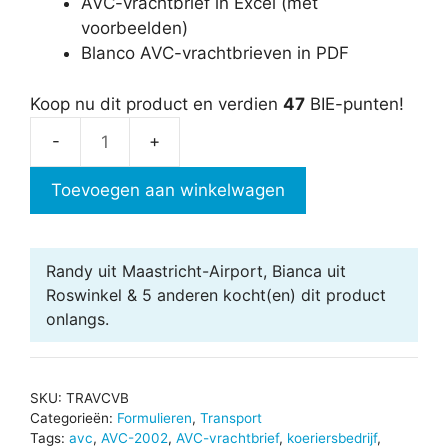
AVC-vrachtbrief in Excel (met
voorbeelden)
Blanco AVC-vrachtbrieven in PDF
Koop nu dit product en verdien
47
BIE-punten!
AVC-
vrachtbrief
Toevoegen aan winkelwagen
in
Excel
aantal
Randy uit Maastricht-Airport, Bianca uit
Roswinkel & 5 anderen
kocht(en) dit product
onlangs.
SKU:
TRAVCVB
Categorieën:
Formulieren
,
Transport
Tags:
avc
,
AVC-2002
,
AVC-vrachtbrief
,
koeriersbedrijf
,