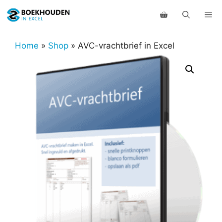
Ga
Me
naar
de
inhoud
Home
»
Shop
»
AVC-vrachtbrief in Excel