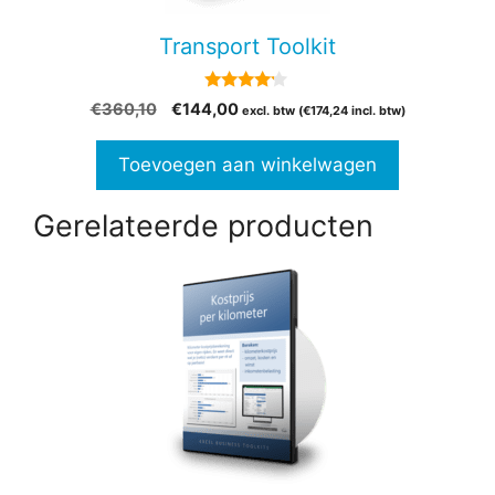
Transport Toolkit
4.00
Oorspronkelijke
Huidige
€
360,10
€
144,00
excl. btw (
€
174,24
incl. btw)
van 5
prijs
prijs
was:
is:
Toevoegen aan winkelwagen
€360,10.
€144,00.
Gerelateerde producten