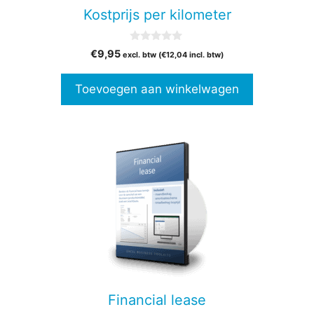
Kostprijs per kilometer
0
€
9,95
excl. btw (
€
12,04
incl. btw)
v
a
n
Toevoegen aan winkelwagen
5
Financial lease