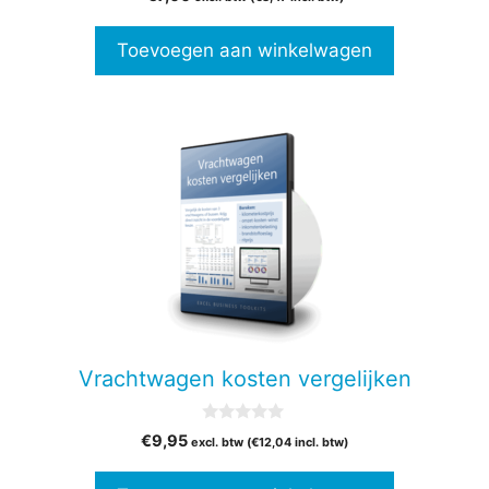
v
a
n
Toevoegen aan winkelwagen
5
Vrachtwagen kosten vergelijken
0
€
9,95
excl. btw (
€
12,04
incl. btw)
v
a
n