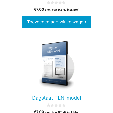
0
€
7,00
excl. btw (
€
8,47
incl. btw)
v
a
n
Toevoegen aan winkelwagen
5
Dagstaat TLN-model
0
€
7,00
excl. btw (
€
8,47
incl. btw)