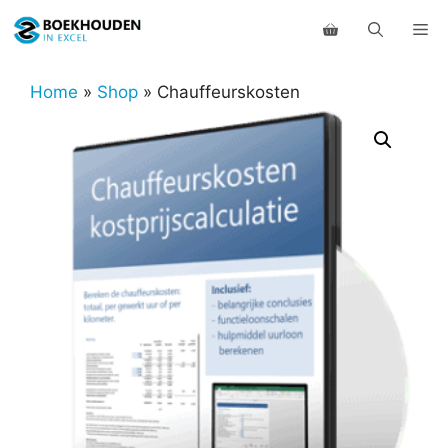
Ga
Me
naar
de
inhoud
Home
»
Shop
»
Chauffeurskosten