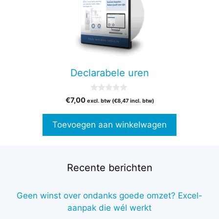
Declarabele uren
0
€
7,00
excl. btw (
€
8,47
incl. btw)
v
a
n
Toevoegen aan winkelwagen
5
Recente berichten
Geen winst over ondanks goede omzet? Excel-
aanpak die wél werkt