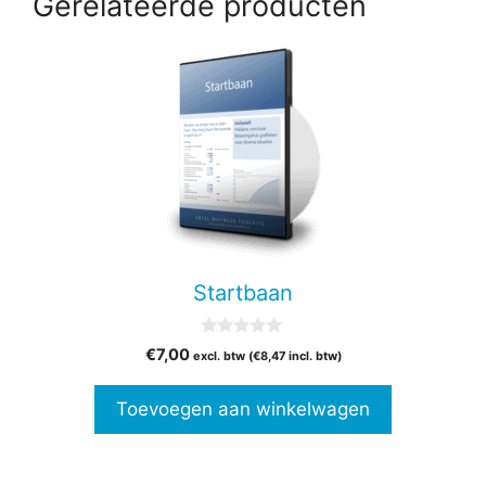
Gerelateerde producten
Startbaan
0
€
7,00
excl. btw (
€
8,47
incl. btw)
v
a
n
Toevoegen aan winkelwagen
5