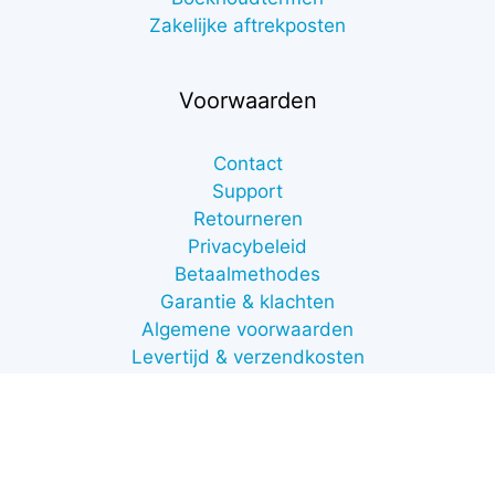
Zakelijke aftrekposten
Voorwaarden
Contact
Support
Retourneren
€
7,00
Privacybeleid
excl.
Betaalmethodes
btw
Toevoegen aan winkelwagen
Garantie & klachten
(
€
8,47
incl.
Algemene voorwaarden
btw)
Levertijd & verzendkosten