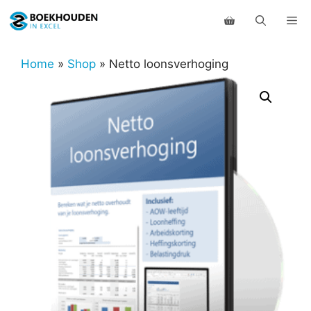
Ga
Me
naar
de
inhoud
Home
»
Shop
»
Netto loonsverhoging