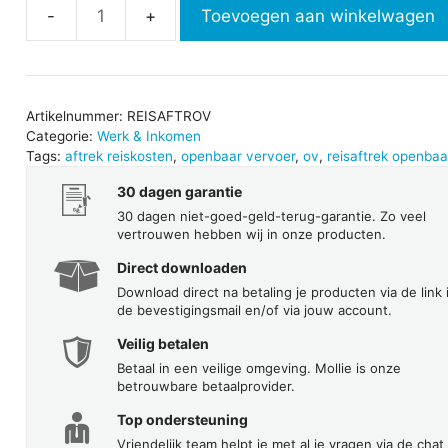
Toevoegen aan winkelwagen
Reisaftrek
openbaar
vervoer
aantal
Artikelnummer:
REISAFTROV
Categorie:
Werk & Inkomen
Tags:
aftrek reiskosten
,
openbaar vervoer
,
ov
,
reisaftrek openbaa
30 dagen garantie
30 dagen niet-goed-geld-terug-garantie. Zo veel
vertrouwen hebben wij in onze producten.
Direct downloaden
Download direct na betaling je producten via de link 
de bevestigingsmail en/of via jouw account.
Veilig betalen
Betaal in een veilige omgeving. Mollie is onze
betrouwbare betaalprovider.
Top ondersteuning
Vriendelijk team helpt je met al je vragen via de chat