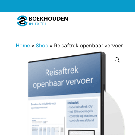
Ga
naar
de
inhoud
Home
»
Shop
»
Reisaftrek openbaar vervoer