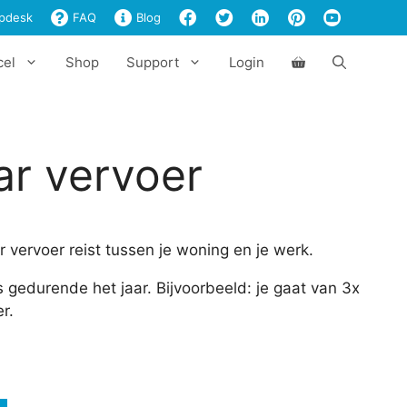
vervoer
pdesk
FAQ
Blog
aantal
cel
Shop
Support
Login
ar vervoer
 vervoer reist tussen je woning en je werk.
 gedurende het jaar. Bijvoorbeeld: je gaat van 3x
r.