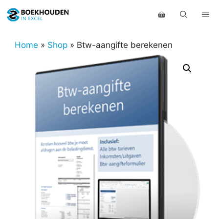
Ga
Me
naar
de
inhoud
Home
»
Shop
»
Btw-aangifte berekenen