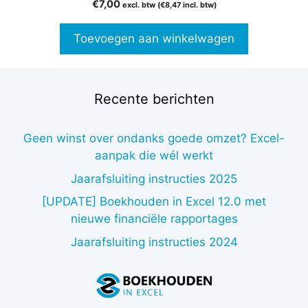
5.00
€
7,00
excl. btw (
€
8,47
incl. btw)
van 5
Toevoegen aan winkelwagen
Recente berichten
Geen winst over ondanks goede omzet? Excel-
aanpak die wél werkt
Jaarafsluiting instructies 2025
[UPDATE] Boekhouden in Excel 12.0 met
nieuwe financiële rapportages
Jaarafsluiting instructies 2024