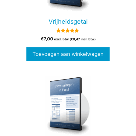
Vrijheidsgetal
5.00
€
7,00
excl. btw (
€
8,47
incl. btw)
van 5
Toevoegen aan winkelwagen
Dit
product
heeft
meerdere
variaties.
Deze
optie
kan