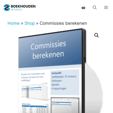
Ga
Me
naar
de
inhoud
Home
»
Shop
»
Commissies berekenen