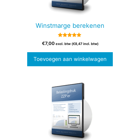
Winstmarge berekenen
5.00
€
7,00
excl. btw (
€
8,47
incl. btw)
van 5
Toevoegen aan winkelwagen