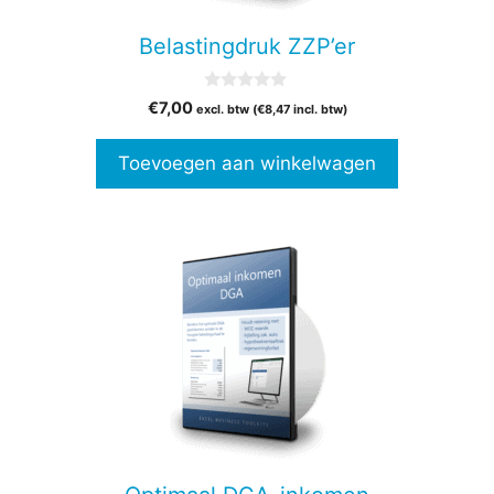
Belastingdruk ZZP’er
0
€
7,00
excl. btw (
€
8,47
incl. btw)
v
a
n
Toevoegen aan winkelwagen
5