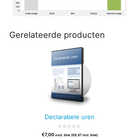
Gerelateerde producten
Declarabele uren
0
€
7,00
excl. btw (
€
8,47
incl. btw)
v