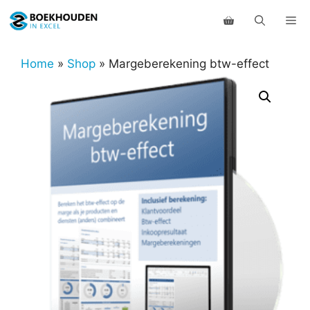
Ga
Me
naar
de
inhoud
Home
»
Shop
»
Margeberekening btw-effect