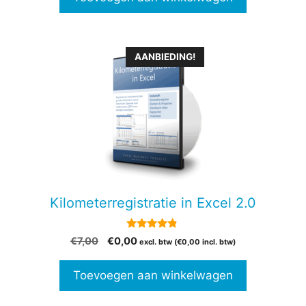
AANBIEDING!
Kilometerregistratie in Excel 2.0
4.69
Oorspronkelijke
Huidige
€
7,00
€
0,00
excl. btw (
€
0,00
incl. btw)
van 5
prijs
prijs
was:
is:
Toevoegen aan winkelwagen
€7,00.
€0,00.