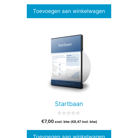
a
n
Toevoegen aan winkelwagen
5
Startbaan
0
€
7,00
excl. btw (
€
8,47
incl. btw)
v
a
n
Toevoegen aan winkelwagen
5