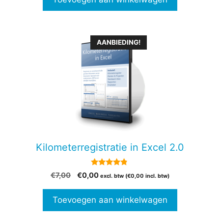
AANBIEDING!
Kilometerregistratie in Excel 2.0
4.69
Oorspronkelijke
Huidige
€
7,00
€
0,00
excl. btw (
€
0,00
incl. btw)
van 5
prijs
prijs
was:
is:
Toevoegen aan winkelwagen
€7,00.
€0,00.