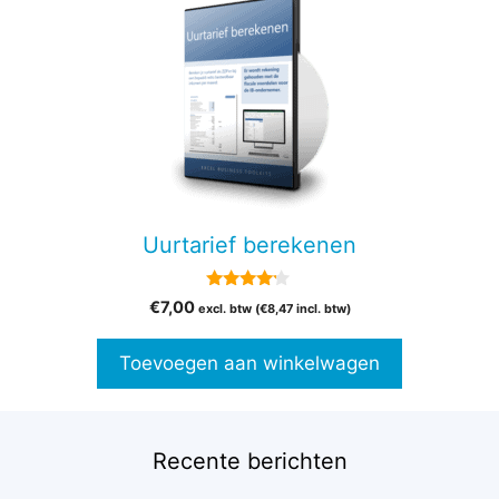
Uurtarief berekenen
4.00
€
7,00
excl. btw (
€
8,47
incl. btw)
van 5
Toevoegen aan winkelwagen
Recente berichten