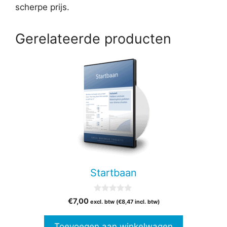
scherpe prijs.
Gerelateerde producten
Startbaan
0
€
7,00
excl. btw (
€
8,47
incl. btw)
v
a
n
Toevoegen aan winkelwagen
5