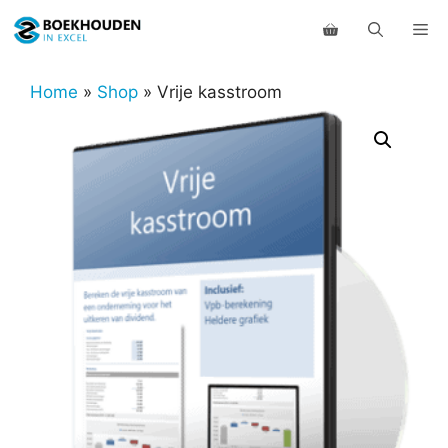
Ga
Me
naar
de
inhoud
Home
»
Shop
»
Vrije kasstroom