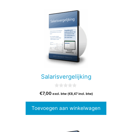
Salarisvergelijking
0
€
7,00
excl. btw (
€
8,47
incl. btw)
v
a
n
Toevoegen aan winkelwagen
5