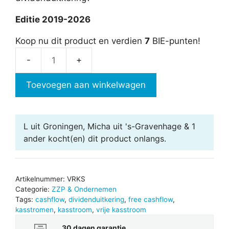
Editie 2019-2026
Koop nu dit product en verdien
7
BIE-punten!
Vrije
kasstroom
Toevoegen aan winkelwagen
aantal
L uit Groningen, Micha uit 's-Gravenhage & 1
ander
kocht(en) dit product onlangs.
Artikelnummer:
VRKS
Categorie:
ZZP & Ondernemen
Tags:
cashflow
,
dividenduitkering
,
free cashflow
,
kasstromen
,
kasstroom
,
vrije kasstroom
30 dagen garantie