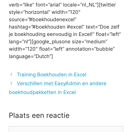
verb=”like” font=”arial” locale=”nl_NL”][twitter
style=”horizontal” width=”120″
source=”#boekhoudenexcel”
hashtag=”#boekhouden #excel” text=”Doe zelf
je boekhouding eenvoudig in Excel!” float=”left”
lang=”nl”][google_plusone size=”medium”
width=”120″ float=”left” annotation=”bubble”
language=”Dutch”]
Training Boekhouden in Excel
Verschillen met EasyAdmin en andere
boekhoudpakketten in Excel
Plaats een reactie
Reactie