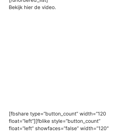
Bekijk hier de video.
[fbshare type=”button_count” width=”120
float=”left”][fblike style=”button_count”
float=”left” showfaces=”false” width=”120″