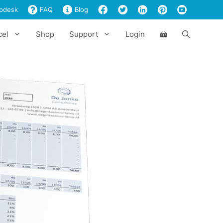
pdesk
FAQ
Blog
cel
Shop
Support
Login