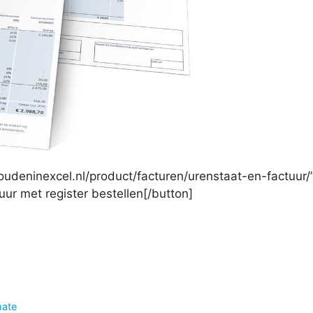
udeninexcel.nl/product/facturen/urenstaat-en-factuur/”
uur met register bestellen[/button]
mate