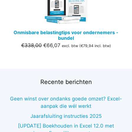
Onmisbare belastingtips voor ondernemers -
bundel
Oorspronkelijke
Huidige
€
338,00
€
66,07
excl. btw (
€
79,94
incl. btw)
prijs
prijs
was:
is:
€338,00.
€66,07.
Recente berichten
Geen winst over ondanks goede omzet? Excel-
aanpak die wél werkt
Jaarafsluiting instructies 2025
[UPDATE] Boekhouden in Excel 12.0 met