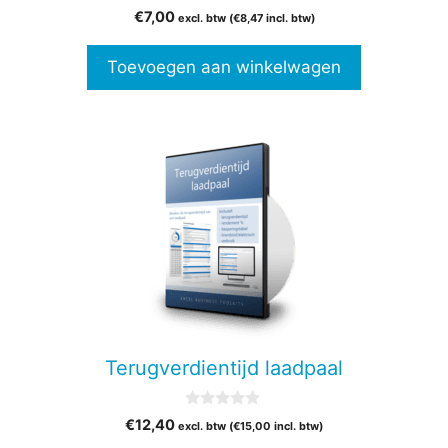
0
€
7,00
excl. btw (
€
8,47
incl. btw)
v
a
n
Toevoegen aan winkelwagen
5
Terugverdientijd laadpaal
0
€
12,40
excl. btw (
€
15,00
incl. btw)
v
a