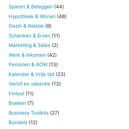
producten
44
Sparen & Beleggen
44
producten
48
Hypotheek & Wonen
48
producten
8
Gezin & Relatie
8
producten
11
Schenken & Erven
11
producten
2
Marketing & Sales
2
producten
42
Werk & Inkomen
42
producten
13
Pensioen & AOW
13
producten
23
Kalender & Vrije tijd
23
producten
13
Verlof en vakantie
13
producten
11
Fintool
11
producten
7
Boeken
7
producten
27
Business Toolkits
27
producten
12
Bundels
12