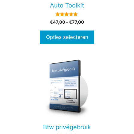
gekozen
Auto Toolkit
worden
op
5.00
Prijsklasse:
€
47,00
-
€
77,00
de
van 5
€47,00
productpagina
tot
Opties selecteren
€77,00
Btw privégebruik