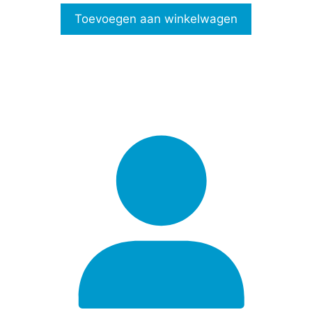
n
Toevoegen aan winkelwagen
5