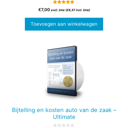
5.00
€
7,00
excl. btw (
€
8,47
incl. btw)
van 5
Toevoegen aan winkelwagen
Bijtelling en kosten auto van de zaak –
Ultimate