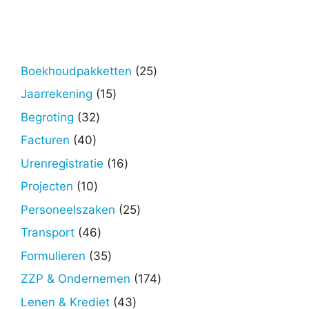
25
Boekhoudpakketten
25
producten
15
Jaarrekening
15
producten
32
Begroting
32
producten
40
Facturen
40
producten
16
Urenregistratie
16
producten
10
Projecten
10
producten
25
Personeelszaken
25
producten
46
Transport
46
producten
35
Formulieren
35
producten
174
ZZP & Ondernemen
174
producten
43
Lenen & Krediet
43