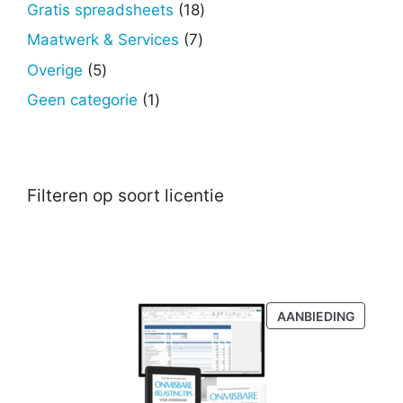
producten
18
Gratis spreadsheets
18
producten
7
Maatwerk & Services
7
producten
5
Overige
5
producten
1
Geen categorie
1
product
Filteren op soort licentie
PRODU
AANBIEDING
IN
DE
UITVER