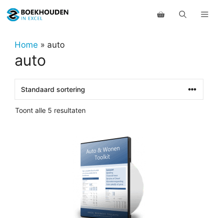
Ga
Me
naar
de
inhoud
Home
»
auto
auto
Toont alle 5 resultaten
Dit
product
heeft
meerdere
variaties.
Deze
optie