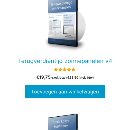
Terugverdientijd zonnepanelen v4
5.00
€
19,75
excl. btw (
€
23,90
incl. btw)
van 5
Toevoegen aan winkelwagen