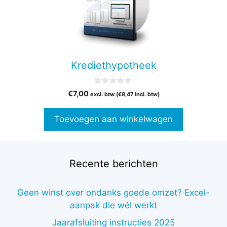
Krediethypotheek
0
€
7,00
excl. btw (
€
8,47
incl. btw)
v
a
n
Toevoegen aan winkelwagen
5
Recente berichten
Geen winst over ondanks goede omzet? Excel-
aanpak die wél werkt
Jaarafsluiting instructies 2025