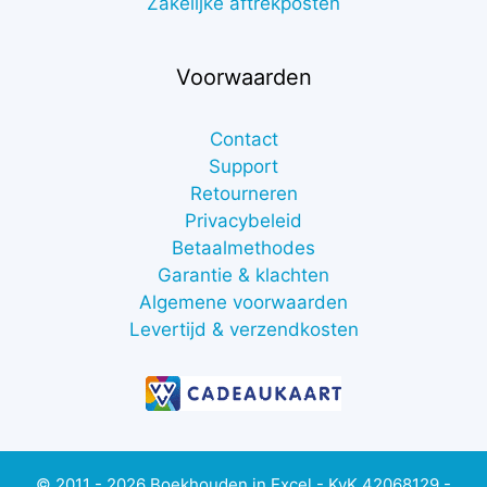
Zakelijke aftrekposten
Voorwaarden
Contact
Support
Retourneren
Privacybeleid
Betaalmethodes
Garantie & klachten
Algemene voorwaarden
Levertijd & verzendkosten
€
12,40
excl. btw
Toevoegen aan winkelwagen
© 2011 - 2026 Boekhouden in Excel - KvK 42068129 -