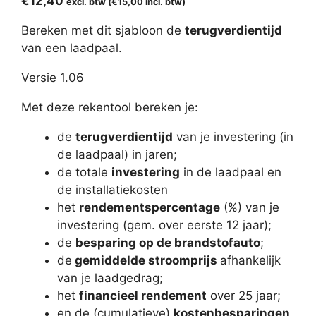
€
12,40
excl. btw (
€
15,00
incl. btw)
Bereken met dit sjabloon de
terugverdientijd
van een laadpaal.
Versie 1.06
Met deze rekentool bereken je:
de
terugverdientijd
van je investering (in
de laadpaal) in jaren;
de totale
investering
in de laadpaal en
de installatiekosten
het
rendementspercentage
(%) van je
investering (gem. over eerste 12 jaar);
de
besparing op de brandstofauto
;
de
gemiddelde stroomprijs
afhankelijk
van je laadgedrag;
het
financieel rendement
over 25 jaar;
en de (cumulatieve)
kostenbesparingen