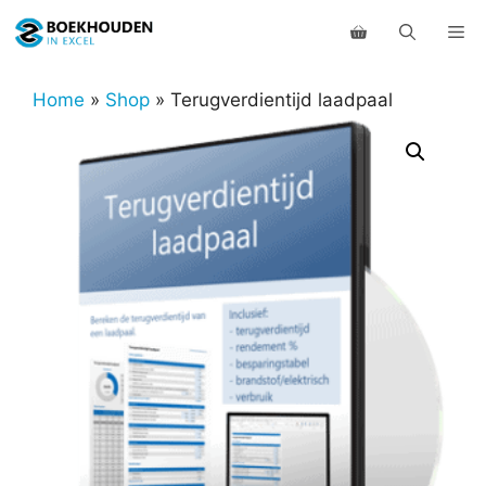
Ga
Me
naar
de
inhoud
Home
»
Shop
»
Terugverdientijd laadpaal