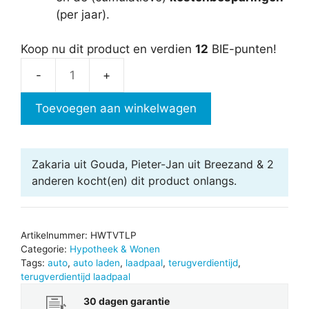
(per jaar).
Koop nu dit product en verdien
12
BIE-punten!
Terugverdientijd
laadpaal
Toevoegen aan winkelwagen
aantal
Zakaria uit Gouda, Pieter-Jan uit Breezand & 2
anderen
kocht(en) dit product onlangs.
Artikelnummer:
HWTVTLP
Categorie:
Hypotheek & Wonen
Tags:
auto
,
auto laden
,
laadpaal
,
terugverdientijd
,
terugverdientijd laadpaal
30 dagen garantie