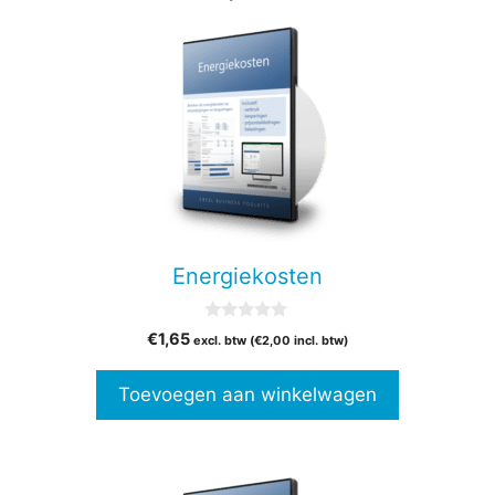
Energiekosten
0
€
1,65
excl. btw (
€
2,00
incl. btw)
v
a
n
Toevoegen aan winkelwagen
5