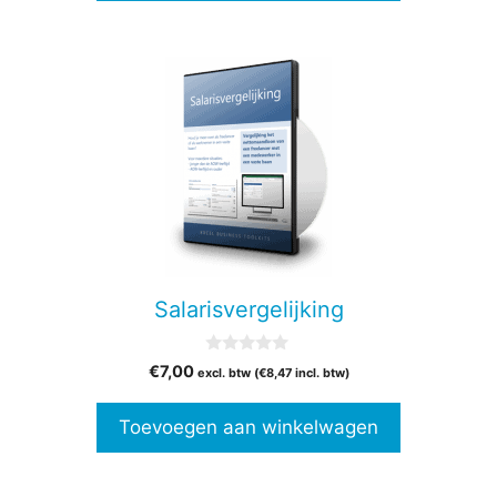
Salarisvergelijking
0
€
7,00
excl. btw (
€
8,47
incl. btw)
v
a
n
Toevoegen aan winkelwagen
5