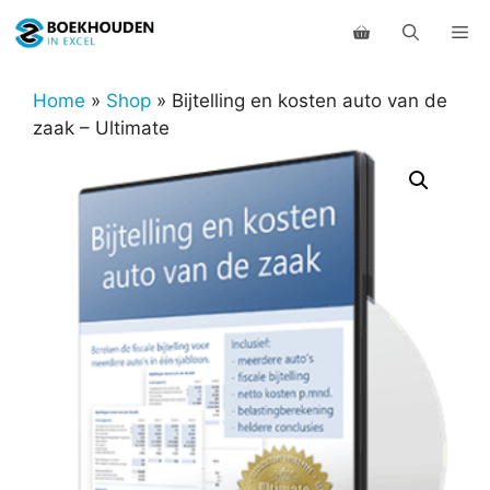
Ga
Me
naar
de
inhoud
Home
»
Shop
»
Bijtelling en kosten auto van de
zaak – Ultimate