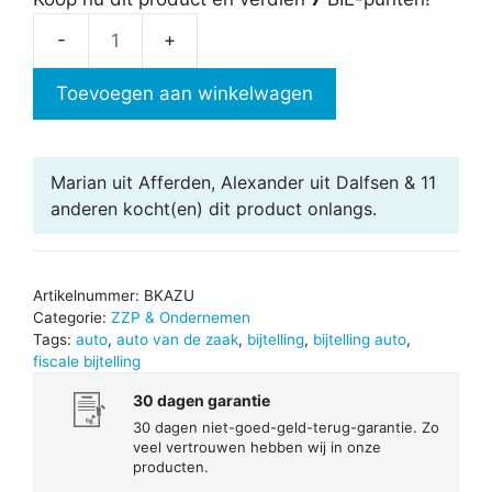
Bijtelling
en
Toevoegen aan winkelwagen
kosten
auto
van
Marian uit Afferden, Alexander uit Dalfsen & 11
de
anderen
kocht(en) dit product onlangs.
zaak
-
Ultimate
Artikelnummer:
BKAZU
aantal
Categorie:
ZZP & Ondernemen
Tags:
auto
,
auto van de zaak
,
bijtelling
,
bijtelling auto
,
fiscale bijtelling
30 dagen garantie
30 dagen niet-goed-geld-terug-garantie. Zo
veel vertrouwen hebben wij in onze
producten.