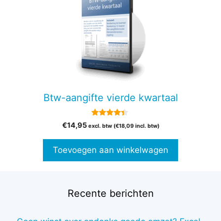
Btw-aangifte vierde kwartaal
4.20
€
14,95
excl. btw (
€
18,09
incl. btw)
van 5
Toevoegen aan winkelwagen
Recente berichten