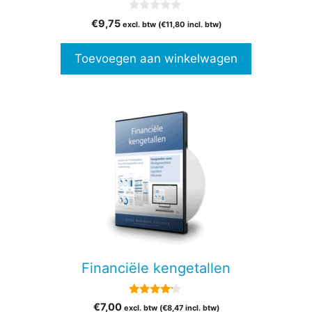
0
€
9,75
excl. btw (
€
11,80
incl. btw)
v
a
n
Toevoegen aan winkelwagen
5
Financiële kengetallen
4.00
€
7,00
excl. btw (
€
8,47
incl. btw)