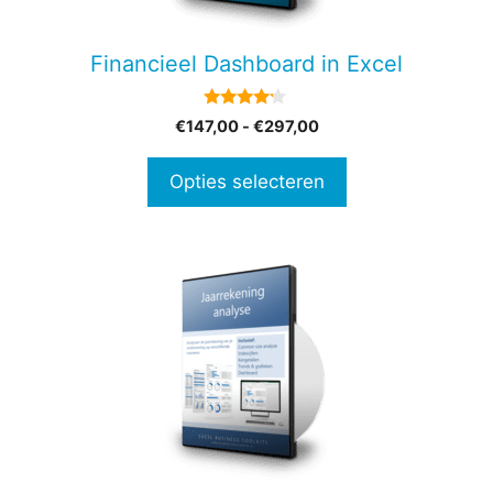
kan
gekozen
Financieel Dashboard in Excel
worden
op
4.00
Prijsklasse:
€
147,00
-
€
297,00
de
van 5
€147,00
productpagina
tot
Opties selecteren
€297,00