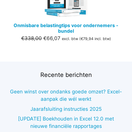
Onmisbare belastingtips voor ondernemers -
bundel
Oorspronkelijke
Huidige
€
338,00
€
66,07
excl. btw (
€
79,94
incl. btw)
prijs
prijs
was:
is:
€338,00.
€66,07.
Recente berichten
Geen winst over ondanks goede omzet? Excel-
aanpak die wél werkt
Jaarafsluiting instructies 2025
[UPDATE] Boekhouden in Excel 12.0 met
nieuwe financiële rapportages