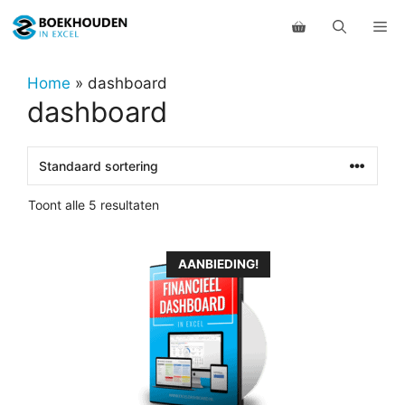
Ga
Me
naar
de
inhoud
Home
»
dashboard
dashboard
Toont alle 5 resultaten
Dit
AANBIEDING!
product
heeft
meerdere
variaties.
Deze
optie