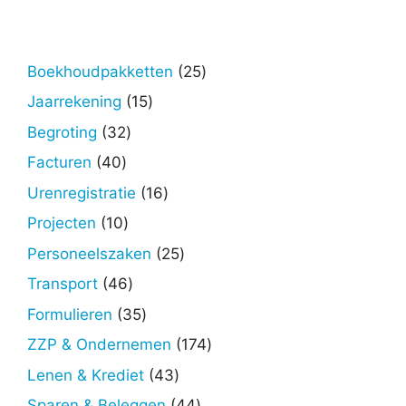
25
Boekhoudpakketten
25
producten
15
Jaarrekening
15
producten
32
Begroting
32
producten
40
Facturen
40
producten
16
Urenregistratie
16
producten
10
Projecten
10
producten
25
Personeelszaken
25
producten
46
Transport
46
producten
35
Formulieren
35
producten
174
ZZP & Ondernemen
174
producten
43
Lenen & Krediet
43
producten
44
Sparen & Beleggen
44