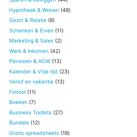
producten
48
Hypotheek & Wonen
48
producten
8
Gezin & Relatie
8
producten
11
Schenken & Erven
11
producten
2
Marketing & Sales
2
producten
42
Werk & Inkomen
42
producten
13
Pensioen & AOW
13
producten
23
Kalender & Vrije tijd
23
producten
13
Verlof en vakantie
13
producten
11
Fintool
11
producten
7
Boeken
7
producten
27
Business Toolkits
27
producten
12
Bundels
12
producten
18
Gratis spreadsheets
18