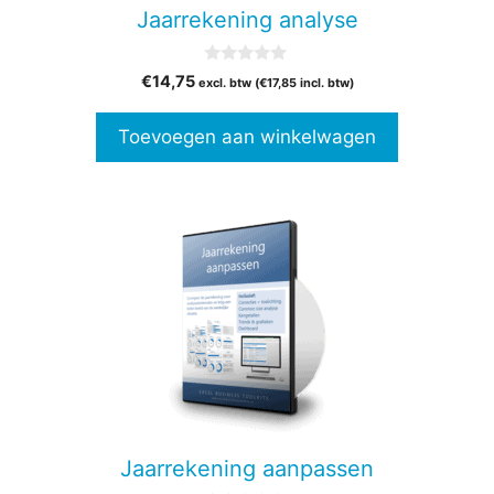
Jaarrekening analyse
0
€
14,75
excl. btw (
€
17,85
incl. btw)
v
a
n
Toevoegen aan winkelwagen
5
Jaarrekening aanpassen