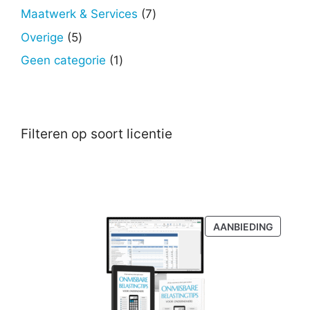
producten
7
Maatwerk & Services
7
producten
5
Overige
5
producten
1
Geen categorie
1
product
Filteren op soort licentie
PRODU
AANBIEDING
IN
DE
UITVER