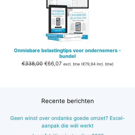
DE
UITVER
Onmisbare belastingtips voor ondernemers -
bundel
Oorspronkelijke
Huidige
€
338,00
€
66,07
excl. btw (
€
79,94
incl. btw)
prijs
prijs
was:
is:
€338,00.
€66,07.
Recente berichten
Geen winst over ondanks goede omzet? Excel-
aanpak die wél werkt