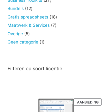
Business Toolkits
27
producten
12
Bundels
12
producten
18
Gratis spreadsheets
18
producten
7
Maatwerk & Services
7
producten
5
Overige
5
producten
1
Geen categorie
1
product
Filteren op soort licentie
PRODU
AANBIEDING
IN