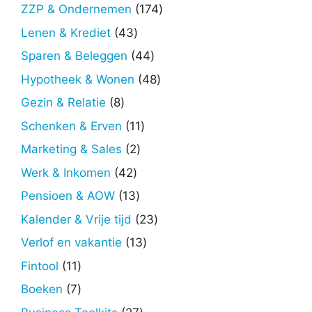
producten
174
ZZP & Ondernemen
174
producten
43
Lenen & Krediet
43
producten
44
Sparen & Beleggen
44
producten
48
Hypotheek & Wonen
48
producten
8
Gezin & Relatie
8
producten
11
Schenken & Erven
11
producten
2
Marketing & Sales
2
producten
42
Werk & Inkomen
42
producten
13
Pensioen & AOW
13
producten
23
Kalender & Vrije tijd
23
producten
13
Verlof en vakantie
13
producten
11
Fintool
11
producten
7
Boeken
7
producten
27