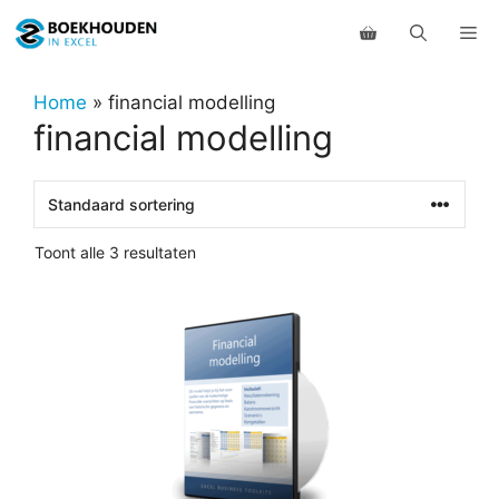
Ga
Me
naar
de
inhoud
Home
»
financial modelling
financial modelling
Toont alle 3 resultaten
Dit
product
heeft
meerdere
variaties.
Deze
optie