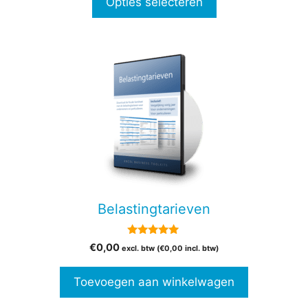
Opties selecteren
€77,00
Belastingtarieven
4.88
€
0,00
excl. btw (
€
0,00
incl. btw)
van 5
Toevoegen aan winkelwagen