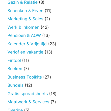
8
Gezin & Relatie
8
producten
11
Schenken & Erven
11
producten
2
Marketing & Sales
2
producten
42
Werk & Inkomen
42
producten
13
Pensioen & AOW
13
producten
23
Kalender & Vrije tijd
23
producten
13
Verlof en vakantie
13
producten
11
Fintool
11
producten
7
Boeken
7
producten
27
Business Toolkits
27
producten
12
Bundels
12
producten
18
Gratis spreadsheets
18
producten
7
Maatwerk & Services
7
producten
5
Overige
5