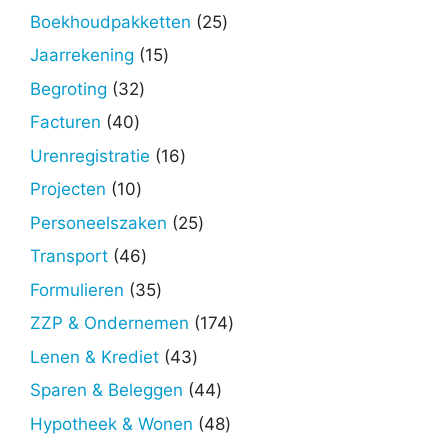
25
Boekhoudpakketten
25
producten
15
Jaarrekening
15
producten
32
Begroting
32
producten
40
Facturen
40
producten
16
Urenregistratie
16
producten
10
Projecten
10
producten
25
Personeelszaken
25
producten
46
Transport
46
producten
35
Formulieren
35
producten
174
ZZP & Ondernemen
174
producten
43
Lenen & Krediet
43
producten
44
Sparen & Beleggen
44
producten
48
Hypotheek & Wonen
48
producten