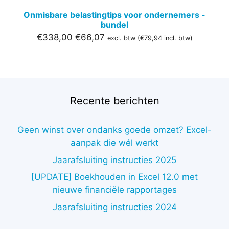
Onmisbare belastingtips voor ondernemers -
bundel
Oorspronkelijke
Huidige
€
338,00
€
66,07
excl. btw (
€
79,94
incl. btw)
prijs
prijs
was:
is:
€338,00.
€66,07.
Recente berichten
Geen winst over ondanks goede omzet? Excel-
aanpak die wél werkt
Jaarafsluiting instructies 2025
[UPDATE] Boekhouden in Excel 12.0 met
nieuwe financiële rapportages
Jaarafsluiting instructies 2024