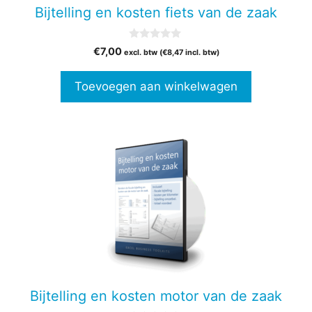
Bijtelling en kosten fiets van de zaak
0
€
7,00
excl. btw (
€
8,47
incl. btw)
v
a
n
Toevoegen aan winkelwagen
5
Bijtelling en kosten motor van de zaak