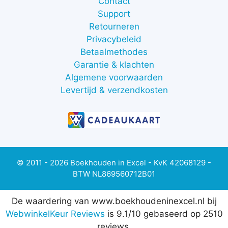
Contact
Support
Retourneren
Privacybeleid
Betaalmethodes
Garantie & klachten
Algemene voorwaarden
Levertijd & verzendkosten
© 2011 - 2026 Boekhouden in Excel - KvK 42068129 -
BTW NL869560712B01
De waardering van www.boekhoudeninexcel.nl bij
WebwinkelKeur Reviews
is 9.1/10 gebaseerd op 2510
reviews.