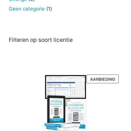
producten
1
Geen categorie
1
product
Filteren op soort licentie
PRODU
AANBIEDING
IN
DE
UITVER