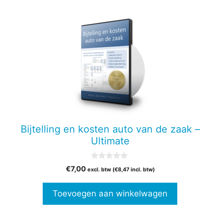
Bijtelling en kosten auto van de zaak –
Ultimate
0
€
7,00
excl. btw (
€
8,47
incl. btw)
v
a
n
Toevoegen aan winkelwagen
5