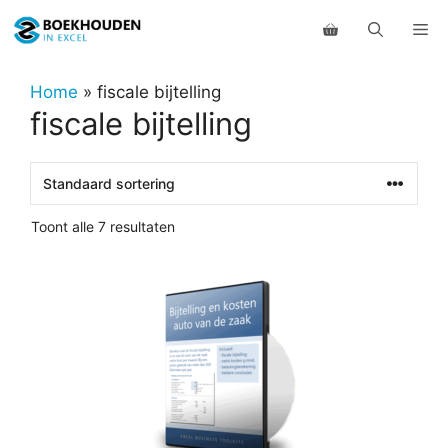
Ga
Me
naar
de
inhoud
Home
»
fiscale bijtelling
fiscale bijtelling
Toont alle 7 resultaten