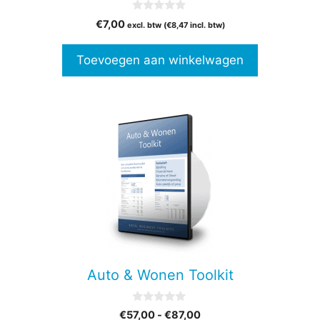
0
€
7,00
excl. btw (
€
8,47
incl. btw)
v
a
n
Toevoegen aan winkelwagen
5
Dit
product
heeft
meerdere
variaties.
Deze
optie
kan
gekozen
Auto & Wonen Toolkit
worden
op
0
Prijsklasse:
€
57,00
-
€
87,00
de