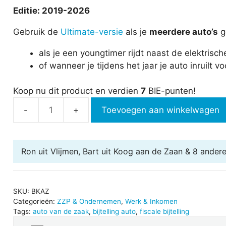
Editie: 2019-2026
Gebruik de
Ultimate-versie
als je
meerdere auto’s
ge
als je een youngtimer rijdt naast de elektrisc
of wanneer je tijdens het jaar je auto inruilt 
Koop nu dit product en verdien
7
BIE-punten!
Toevoegen aan winkelwagen
Bijtelling
en
kosten
Ron uit Vlijmen, Bart uit Koog aan de Zaan & 8 ander
auto
van
de
zaak
SKU:
BKAZ
Categorieën:
ZZP & Ondernemen
,
Werk & Inkomen
aantal
Tags:
auto van de zaak
,
bijtelling auto
,
fiscale bijtelling