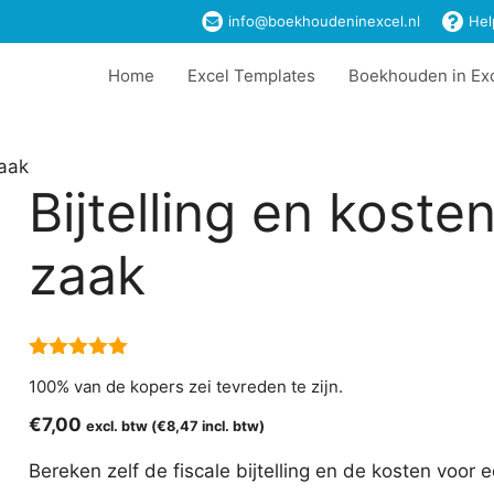
info@boekhoudeninexcel.nl
Hel
Home
Excel Templates
Boekhouden in Ex
zaak
Bijtelling en koste
zaak
5.00
van 5
100% van de kopers zei tevreden te zijn.
€
7,00
excl. btw (
€
8,47
incl. btw)
Bereken zelf de fiscale bijtelling en de kosten voor 