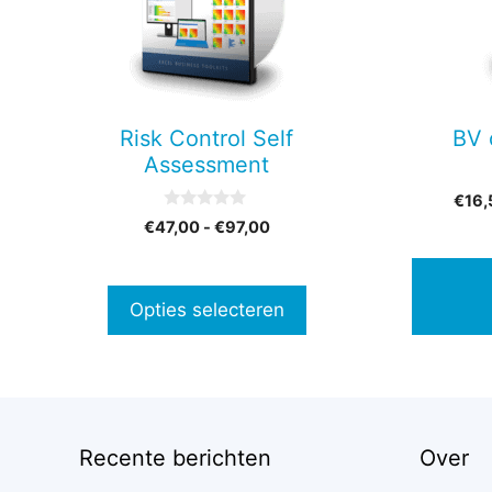
variaties.
Deze
optie
kan
gekozen
Risk Control Self
BV 
worden
Assessment
op
€
16,
de
0
Prijsklasse:
€
47,00
-
€
97,00
productpagina
v
€47,00
a
n
tot
5
€97,00
Opties selecteren
Recente berichten
Over