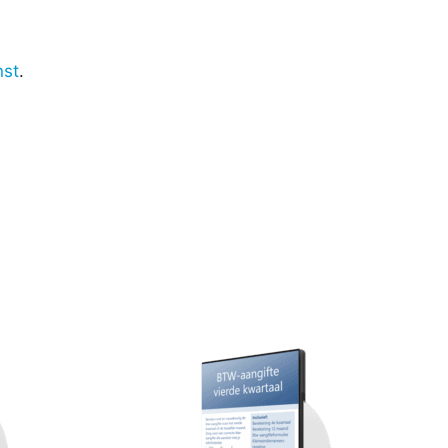
nst
.