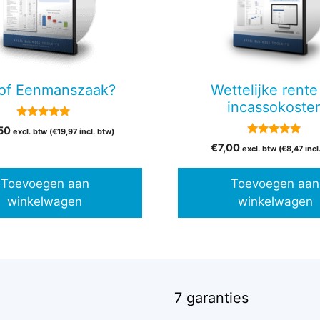
of Eenmanszaak?
Wettelijke rente
incassokoste
5.00
50
excl. btw (
€
19,97
incl. btw)
van 5
5.00
€
7,00
excl. btw (
€
8,47
incl
van 5
Toevoegen aan
Toevoegen aan
winkelwagen
winkelwagen
7 garanties