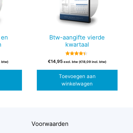
 en
Btw-aangifte vierde
n
kwartaal
4.20
€
14,95
. btw)
excl. btw (
€
18,09
incl. btw)
van 5
Toevoegen aan
winkelwagen
Voorwaarden