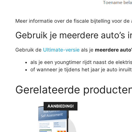
Meer informatie over de fiscale bijtelling voor d
Gebruik je meerdere auto’s i
Gebruik de
Ultimate-versie
als je
meerdere auto
als je een youngtimer rijdt naast de elektr
of wanneer je tijdens het jaar je auto inrui
Gerelateerde producte
Dit
AANBIEDING!
product
heeft
meerdere