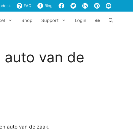
kosten
pdesk
FAQ
Blog
auto
van
cel
Shop
Support
Login
de
zaak
aantal
n auto van de
een auto van de zaak.