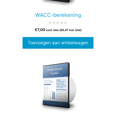
WACC-berekening
0
€
7,00
excl. btw (
€
8,47
incl. btw)
v
a
n
Toevoegen aan winkelwagen
5
Dit
product
heeft
meerdere
variaties.
Deze
optie
kan