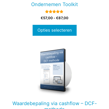
gekozen
Ondernemen Toolkit
worden
op
4.80
Prijsklasse:
€
57,00
-
€
87,00
de
van 5
€57,00
productpagina
tot
Opties selecteren
€87,00
Waardebepaling via cashflow – DCF-