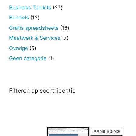
producten
27
Business Toolkits
27
producten
12
Bundels
12
producten
18
Gratis spreadsheets
18
producten
7
Maatwerk & Services
7
producten
5
Overige
5
producten
1
Geen categorie
1
product
Filteren op soort licentie
PRODU
AANBIEDING