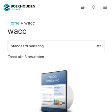
Ga
Me
naar
de
inhoud
Home
»
wacc
wacc
Toont alle 3 resultaten