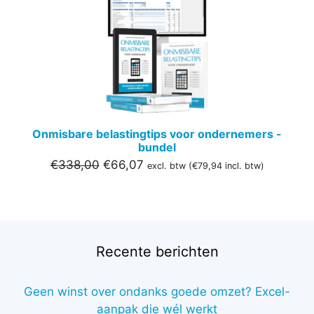
IN
DE
UITVER
Onmisbare belastingtips voor ondernemers -
bundel
Oorspronkelijke
Huidige
€
338,00
€
66,07
excl. btw (
€
79,94
incl. btw)
prijs
prijs
was:
is:
€338,00.
€66,07.
Recente berichten
Geen winst over ondanks goede omzet? Excel-
aanpak die wél werkt