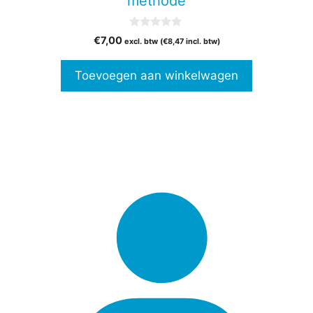
methode
0
€
7,00
excl. btw (
€
8,47
incl. btw)
v
a
n
Toevoegen aan winkelwagen
5