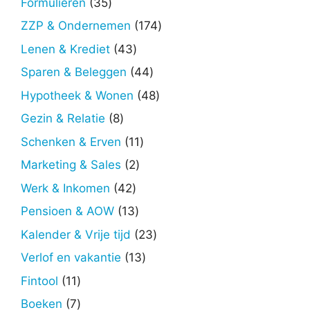
35
Formulieren
35
producten
174
ZZP & Ondernemen
174
producten
43
Lenen & Krediet
43
producten
44
Sparen & Beleggen
44
producten
48
Hypotheek & Wonen
48
producten
8
Gezin & Relatie
8
producten
11
Schenken & Erven
11
producten
2
Marketing & Sales
2
producten
42
Werk & Inkomen
42
producten
13
Pensioen & AOW
13
producten
23
Kalender & Vrije tijd
23
producten
13
Verlof en vakantie
13
producten
11
Fintool
11
producten
7
Boeken
7