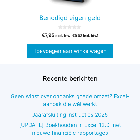
Benodigd eigen geld
0
€
7,95
excl. btw (
€
9,62
incl. btw)
v
a
n
Toevoegen aan winkelwagen
5
Recente berichten
Geen winst over ondanks goede omzet? Excel-
aanpak die wél werkt
Jaarafsluiting instructies 2025
[UPDATE] Boekhouden in Excel 12.0 met
nieuwe financiële rapportages