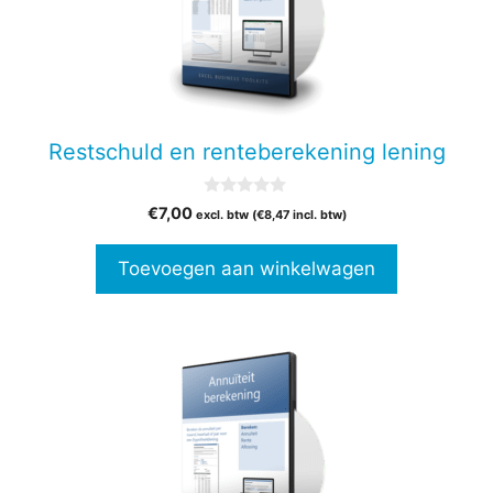
Restschuld en renteberekening lening
0
€
7,00
excl. btw (
€
8,47
incl. btw)
v
a
n
Toevoegen aan winkelwagen
5