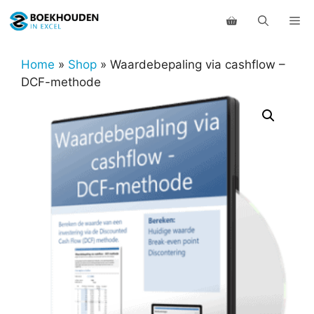
Ga
Me
naar
de
inhoud
Home
»
Shop
»
Waardebepaling via cashflow –
DCF-methode