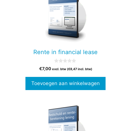
Rente in financial lease
0
€
7,00
excl. btw (
€
8,47
incl. btw)
v
a
n
Toevoegen aan winkelwagen
5