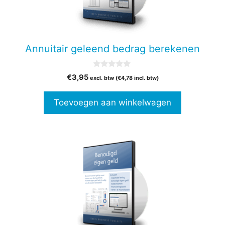
Annuitair geleend bedrag berekenen
0
€
3,95
excl. btw (
€
4,78
incl. btw)
v
a
n
Toevoegen aan winkelwagen
5