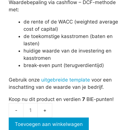
Waardebepaling via cashflow – DCF-methode
met:
de rente of de WACC (weighted average
cost of capital)
de toekomstige kasstromen (baten en
lasten)
huidige waarde van de investering en
kasstromen
break-even punt (terugverdientijd)
Gebruik onze
uitgebreide template
voor een
inschatting van de waarde van je bedrijf.
Koop nu dit product en verdien
7
BIE-punten!
Waardebepaling
via
Toevoegen aan winkelwagen
cashflow