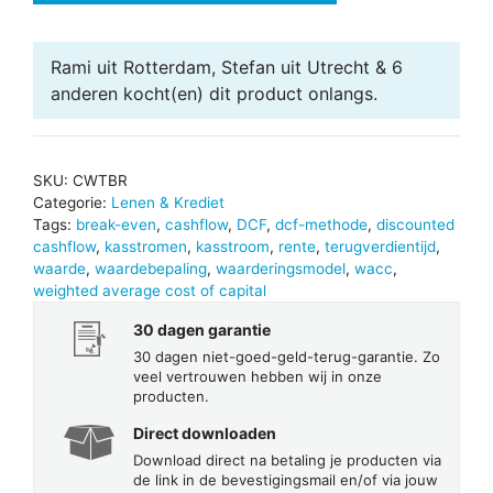
-
DCF-
Rami uit Rotterdam, Stefan uit Utrecht & 6
methode
anderen
kocht(en) dit product onlangs.
aantal
SKU:
CWTBR
Categorie:
Lenen & Krediet
Tags:
break-even
,
cashflow
,
DCF
,
dcf-methode
,
discounted
cashflow
,
kasstromen
,
kasstroom
,
rente
,
terugverdientijd
,
waarde
,
waardebepaling
,
waarderingsmodel
,
wacc
,
weighted average cost of capital
30 dagen garantie
30 dagen niet-goed-geld-terug-garantie. Zo
veel vertrouwen hebben wij in onze
producten.
Direct downloaden
Download direct na betaling je producten via
de link in de bevestigingsmail en/of via jouw