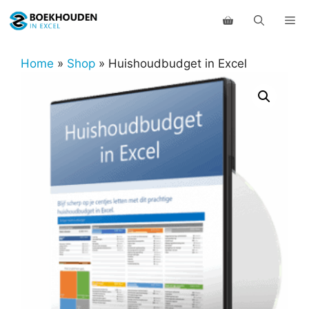
Ga
Me
naar
de
inhoud
Home
»
Shop
»
Huishoudbudget in Excel