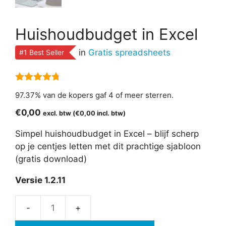
Huishoudbudget in Excel
in
Gratis spreadsheets
#1 Best Seller
4.67
van 5
97.37% van de kopers gaf 4 of meer sterren.
€
0,00
excl. btw (
€
0,00
incl. btw)
Simpel huishoudbudget in Excel – blijf scherp
op je centjes letten met dit prachtige sjabloon
(gratis download)
Versie 1.2.11
Huishoudbudget
in