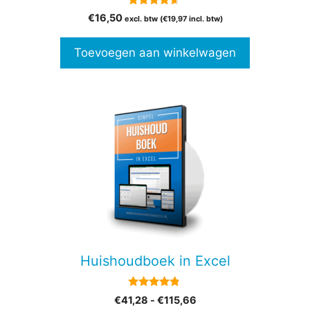
4.50
€
16,50
excl. btw (
€
19,97
incl. btw)
van 5
Toevoegen aan winkelwagen
Dit
product
heeft
meerdere
variaties.
Deze
optie
kan
gekozen
Huishoudboek in Excel
worden
op
4.65
Prijsklasse:
€
41,28
-
€
115,66
de
van 5