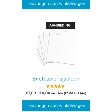
Toevoegen aan winkelwagen
AANBIEDING!
Briefpapier sjabloon
4.66
Oorspronkelijke
Huidige
€
7,00
€
0,00
excl. btw (
€
0,00
incl. btw)
van 5
prijs
prijs
was:
is:
Toevoegen aan winkelwagen
€7,00.
€0,00.