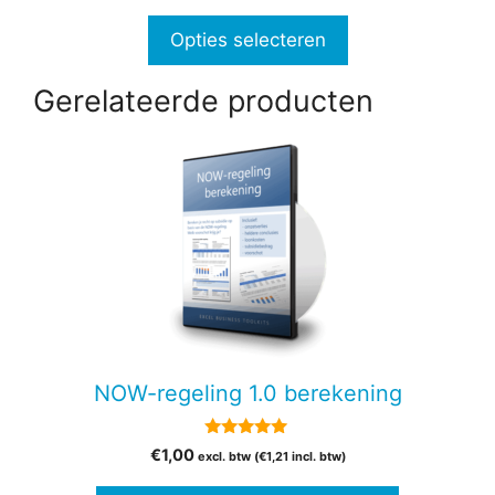
€41,28
productpagina
tot
Opties selecteren
€115,66
Gerelateerde producten
NOW-regeling 1.0 berekening
4.88
€
1,00
excl. btw (
€
1,21
incl. btw)
van 5