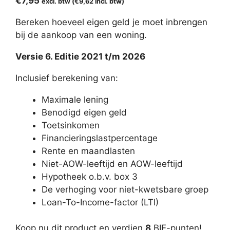
€
7,95
excl. btw (
€
9,62
incl. btw)
Bereken hoeveel eigen geld je moet inbrengen
bij de aankoop van een woning.
Versie 6. Editie 2021 t/m 2026
Inclusief berekening van:
Maximale lening
Benodigd eigen geld
Toetsinkomen
Financieringslastpercentage
Rente en maandlasten
Niet-AOW-leeftijd en AOW-leeftijd
Hypotheek o.b.v. box 3
De verhoging voor niet-kwetsbare groep
Loan-To-Income-factor (LTI)
Koop nu dit product en verdien
8
BIE-punten!