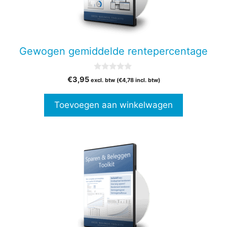
Gewogen gemiddelde rentepercentage
0
€
3,95
excl. btw (
€
4,78
incl. btw)
v
a
n
Toevoegen aan winkelwagen
5
Dit
product
heeft
meerdere
variaties.
Deze
optie