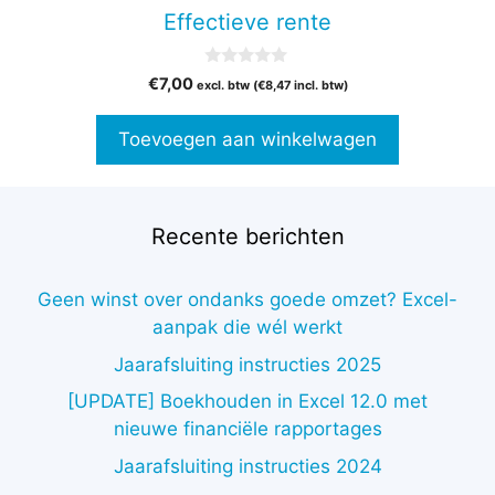
Effectieve rente
0
€
7,00
excl. btw (
€
8,47
incl. btw)
v
a
n
Toevoegen aan winkelwagen
5
Recente berichten
Geen winst over ondanks goede omzet? Excel-
aanpak die wél werkt
Jaarafsluiting instructies 2025
[UPDATE] Boekhouden in Excel 12.0 met
nieuwe financiële rapportages
Jaarafsluiting instructies 2024