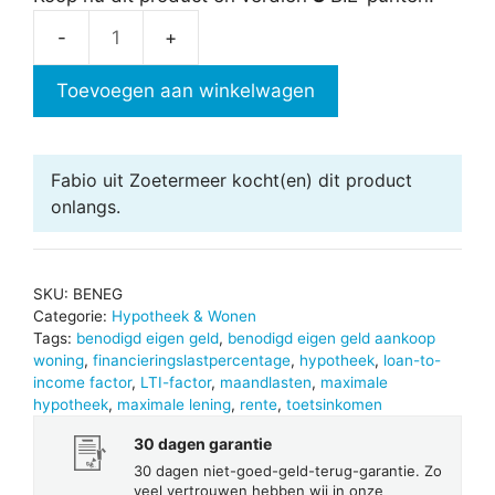
Benodigd
eigen
Toevoegen aan winkelwagen
geld
aantal
Fabio uit Zoetermeer
kocht(en) dit product
onlangs.
SKU:
BENEG
Categorie:
Hypotheek & Wonen
Tags:
benodigd eigen geld
,
benodigd eigen geld aankoop
woning
,
financieringslastpercentage
,
hypotheek
,
loan-to-
income factor
,
LTI-factor
,
maandlasten
,
maximale
hypotheek
,
maximale lening
,
rente
,
toetsinkomen
30 dagen garantie
30 dagen niet-goed-geld-terug-garantie. Zo
veel vertrouwen hebben wij in onze