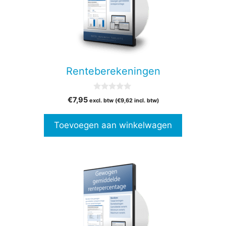
Renteberekeningen
0
€
7,95
excl. btw (
€
9,62
incl. btw)
v
a
n
Toevoegen aan winkelwagen
5