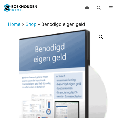
Ga
Me
naar
de
inhoud
Home
»
Shop
»
Benodigd eigen geld