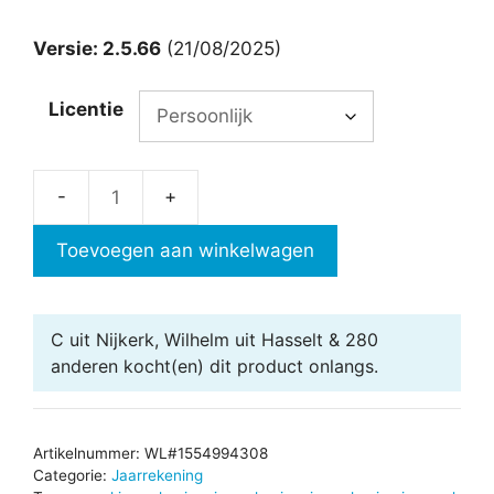
Versie: 2.5.66
(21/08/2025)
Licentie
Jaarrekening
in
Toevoegen aan winkelwagen
Excel
Pro
Editie
C uit Nijkerk, Wilhelm uit Hasselt & 280
2.5
anderen
kocht(en) dit product onlangs.
aantal
Artikelnummer:
WL#1554994308
Categorie:
Jaarrekening