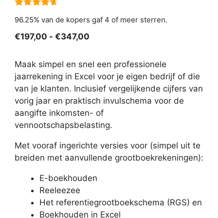
4.60
van 5
96.25% van de kopers gaf 4 of meer sterren.
Prijsklasse:
€
197,00
-
€
347,00
€197,00
tot
Maak simpel en snel een professionele
€347,00
jaarrekening in Excel voor je eigen bedrijf of die
van je klanten. Inclusief vergelijkende cijfers van
vorig jaar en praktisch invulschema voor de
aangifte inkomsten- of
vennootschapsbelasting.
Met vooraf ingerichte versies voor (simpel uit te
breiden met aanvullende grootboekrekeningen):
E-boekhouden
Reeleezee
Het referentiegrootboekschema (RGS) en
Boekhouden in Excel