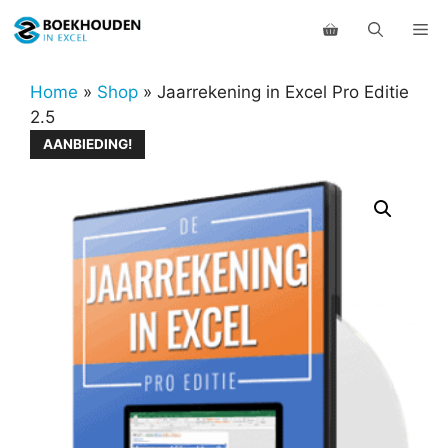
Ga
Me
naar
de
inhoud
Home
»
Shop
»
Jaarrekening in Excel Pro Editie
2.5
AANBIEDING!