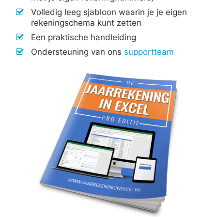
Volledig leeg sjabloon waarin je je eigen
rekeningschema kunt zetten
Een praktische handleiding
Ondersteuning van ons
supportteam
€
197,00
-
Prijsklasse:
€
347,00
€197,00