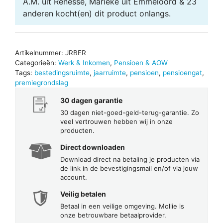
A.M. uit Renesse, Marieke uit Emmeloord & 23
anderen
kocht(en) dit product onlangs.
Artikelnummer:
JRBER
Categorieën:
Werk & Inkomen
,
Pensioen & AOW
Tags:
bestedingsruimte
,
jaarruimte
,
pensioen
,
pensioengat
,
premiegrondslag
30 dagen garantie
30 dagen niet-goed-geld-terug-garantie. Zo
veel vertrouwen hebben wij in onze
producten.
Direct downloaden
Download direct na betaling je producten via
de link in de bevestigingsmail en/of via jouw
account.
Veilig betalen
Betaal in een veilige omgeving. Mollie is
onze betrouwbare betaalprovider.