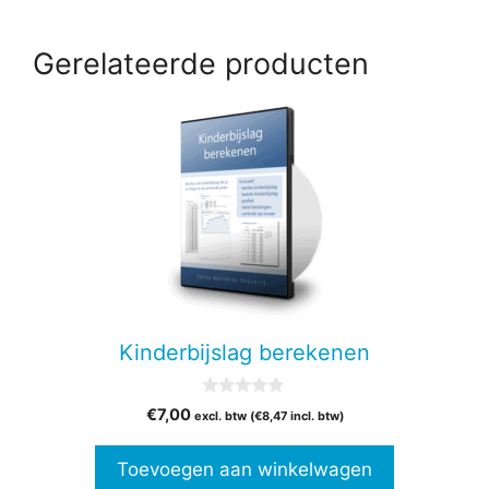
Gerelateerde producten
Kinderbijslag berekenen
0
€
7,00
excl. btw (
€
8,47
incl. btw)
v
a
n
Toevoegen aan winkelwagen
5