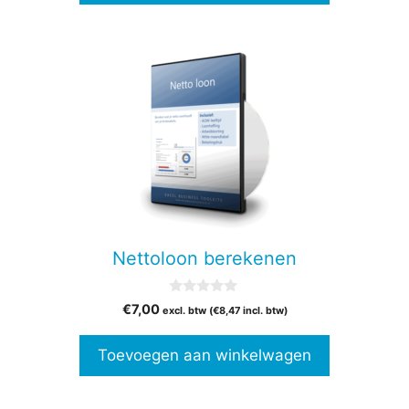
Nettoloon berekenen
0
€
7,00
excl. btw (
€
8,47
incl. btw)
v
a
n
Toevoegen aan winkelwagen
5