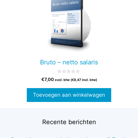
Bruto – netto salaris
0
€
7,00
excl. btw (
€
8,47
incl. btw)
v
a
n
Toevoegen aan winkelwagen
5
Recente berichten