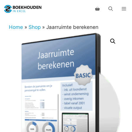
Ga
Me
naar
de
inhoud
Home
»
Shop
»
Jaarruimte berekenen