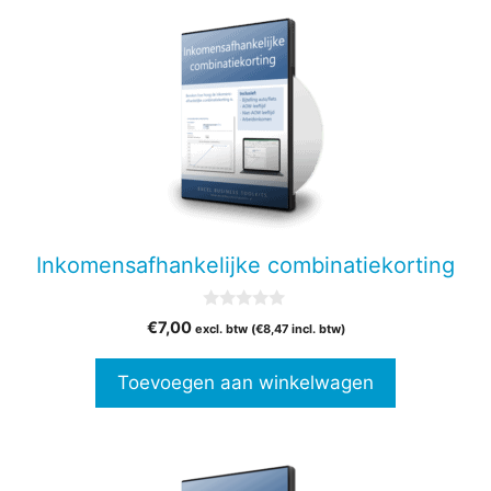
Inkomensafhankelijke combinatiekorting
0
€
7,00
excl. btw (
€
8,47
incl. btw)
v
a
n
Toevoegen aan winkelwagen
5