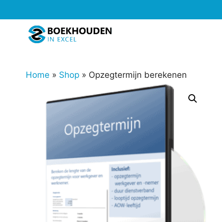
Ga
naar
de
inhoud
Home
»
Shop
»
Opzegtermijn berekenen