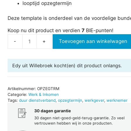
looptijd opzegtermijn
Deze template is onderdeel van de voordelige bund
Koop nu dit product en verdien
7
BIE-punten!
Toevoegen aan winkelwagen
Opzegtermijn
berekenen
aantal
Edy uit Willebroek
kocht(en) dit product onlangs.
Artikelnummer:
OPZEGTRM
Categorie:
Werk & Inkomen
Tags:
duur dienstverband
,
opzegtermijn
,
werkgever
,
werknemer
30 dagen garantie
30 dagen niet-goed-geld-terug-garantie. Zo veel
vertrouwen hebben wij in onze producten.