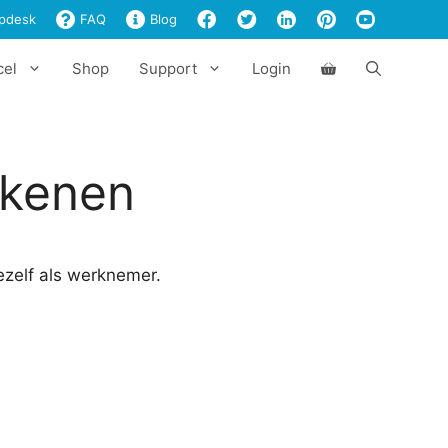
aantal
pdesk
FAQ
Blog
cel
Shop
Support
Login
ekenen
ezelf als werknemer.