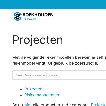
Ga
naar
de
inhoud
Projecten
Met de volgende rekenmodellen bereken je zelf a
rekenmodel vindt. Of gebruik de zoekfunctie.
Producten
zoeken
Projecten
Risicomanagement
Bekijk
hier
alle producten in de categorie
Project