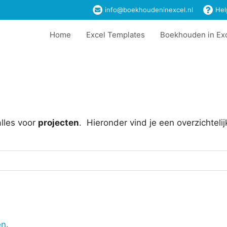
info@boekhoudeninexcel.nl
Hel
Home
Excel Templates
Boekhouden in Ex
lles voor
projecten
. Hieronder vind je een overzichtel
en
.