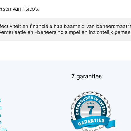
sen van risico’s.
nventarisatie en -beheersing simpel en inzichtelijk gemaa
7 garanties
s
s
s
s
ies