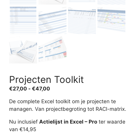
Projecten Toolkit
Prijsklasse:
€
27,00
-
€
47,00
€27,00
De complete Excel toolkit om je projecten te
tot
managen. Van projectbegroting tot RACI-matrix.
€47,00
Nu inclusief
Actielijst in Excel – Pro
ter waarde
van €14,95