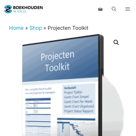
Ga
Me
naar
de
inhoud
Home
»
Shop
»
Projecten Toolkit