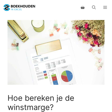
Ga
Me
naar
de
inhoud
Hoe bereken je de
winstmarge?