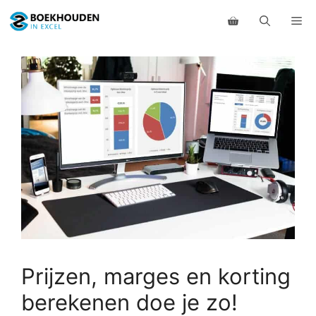
Ga
Me
naar
de
inhoud
Prijzen, marges en korting
berekenen doe je zo!