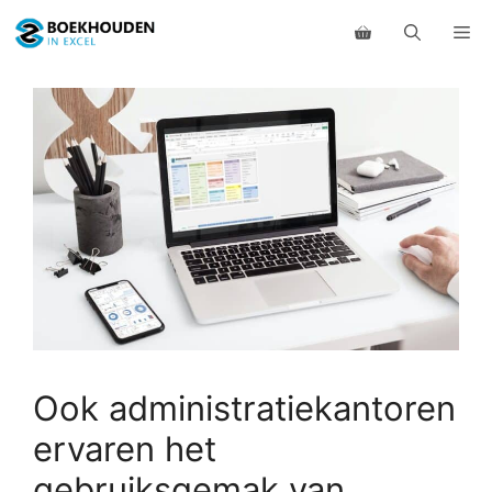
Ga
Me
naar
de
inhoud
Ook administratiekantoren
ervaren het
gebruiksgemak van