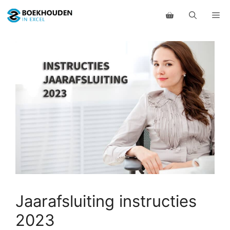
Ga
Me
naar
de
inhoud
Jaarafsluiting instructies
2023