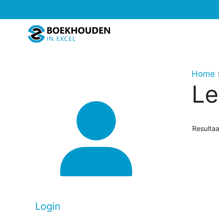
Ga
naar
de
inhoud
Home
Le
Resulta
Login