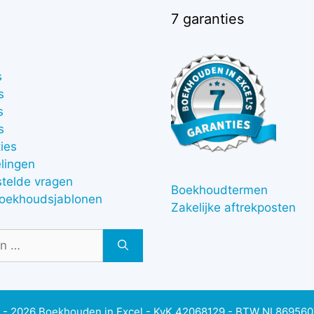
7 garanties
s
s
s
s
ies
lingen
stelde vragen
Boekhoudtermen
boekhoudsjablonen
Zakelijke aftrekposten
 - 2026 Boekhouden in Excel - KvK 42068129 - BTW NL86956