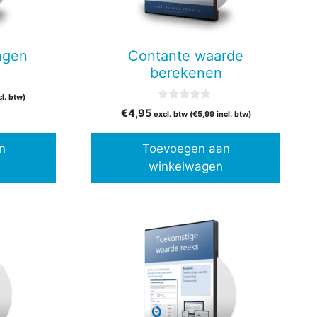
ngen
Contante waarde
berekenen
cl. btw)
0
€
4,95
excl. btw (
€
5,99
incl. btw)
v
a
n
n
Toevoegen aan
5
winkelwagen