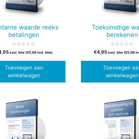
tante waarde reeks
Toekomstige w
betalingen
berekenen
0
0
4,95
€
4,95
excl. btw (
€
5,99
incl. btw)
excl. btw (
€
5,99
in
v
v
a
a
n
n
Toevoegen aan
Toevoegen aa
5
5
winkelwagen
winkelwagen