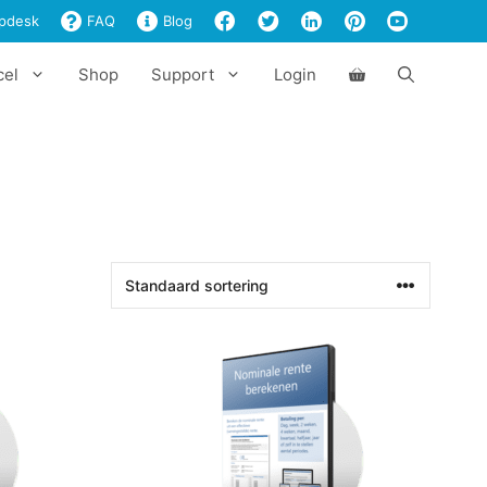
pdesk
FAQ
Blog
cel
Shop
Support
Login