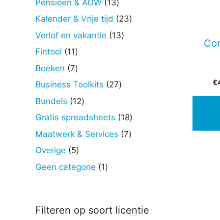
13
Pensioen & AOW
13
producten
23
Kalender & Vrije tijd
23
producten
13
Verlof en vakantie
13
Con
producten
11
Fintool
11
producten
7
Boeken
7
producten
€
27
Business Toolkits
27
producten
12
Bundels
12
producten
18
Gratis spreadsheets
18
producten
7
Maatwerk & Services
7
producten
5
Overige
5
producten
1
Geen categorie
1
product
Filteren op soort licentie