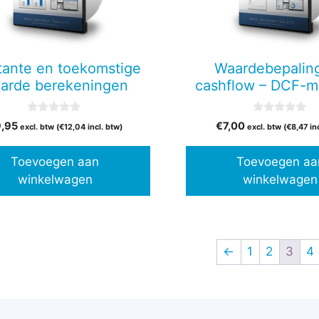
ante en toekomstige
Waardebepaling
arde berekeningen
cashflow – DCF-
0
0
9,95
€
7,00
excl. btw (
€
12,04
incl. btw)
excl. btw (
€
8,47
in
v
v
a
a
n
n
Toevoegen aan
Toevoegen aa
5
5
winkelwagen
winkelwagen
←
1
2
3
4