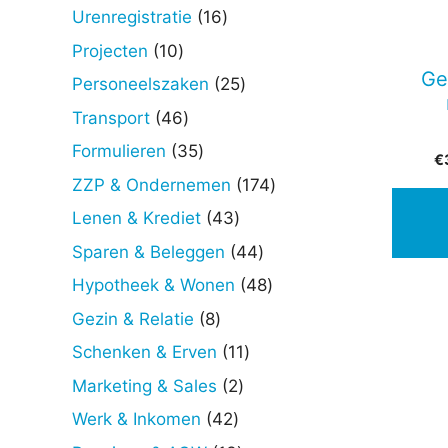
producten
16
Urenregistratie
16
producten
10
Projecten
10
producten
Ge
25
Personeelszaken
25
producten
46
Transport
46
producten
35
Formulieren
35
€
producten
174
ZZP & Ondernemen
174
producten
43
Lenen & Krediet
43
producten
44
Sparen & Beleggen
44
producten
48
Hypotheek & Wonen
48
producten
8
Gezin & Relatie
8
producten
11
Schenken & Erven
11
producten
2
Marketing & Sales
2
producten
42
Werk & Inkomen
42
producten