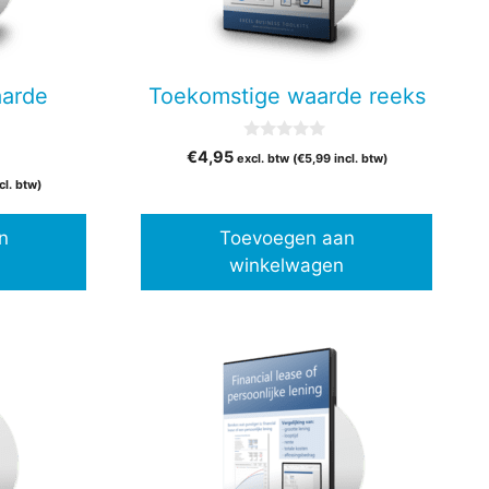
aarde
Toekomstige waarde reeks
0
€
4,95
excl. btw (
€
5,99
incl. btw)
v
a
cl. btw)
n
5
n
Toevoegen aan
winkelwagen