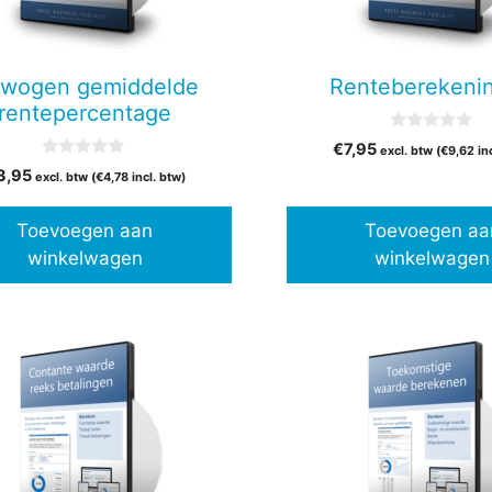
wogen gemiddelde
Renteberekeni
rentepercentage
0
€
7,95
excl. btw (
€
9,62
in
v
0
a
3,95
excl. btw (
€
4,78
incl. btw)
v
n
a
5
n
Toevoegen aan
Toevoegen aa
5
winkelwagen
winkelwagen