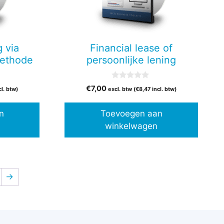
 via
Financial lease of
methode
persoonlijke lening
0
€
7,00
cl. btw)
excl. btw (
€
8,47
incl. btw)
v
a
n
n
Toevoegen aan
5
winkelwagen
→