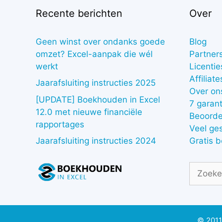
Recente berichten
Over
Geen winst over ondanks goede
Blog
omzet? Excel-aanpak die wél
Partner
werkt
Licentie
Affiliate
Jaarafsluiting instructies 2025
Over on
[UPDATE] Boekhouden in Excel
7 garant
12.0 met nieuwe financiële
Beoorde
rapportages
Veel ge
Gratis 
Jaarafsluiting instructies 2024
Zoek
naar:
© 2011