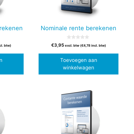
erekenen
Nominale rente berekenen
0
€
3,95
cl. btw)
excl. btw (
€
4,78
incl. btw)
v
a
n
n
Toevoegen aan
5
winkelwagen