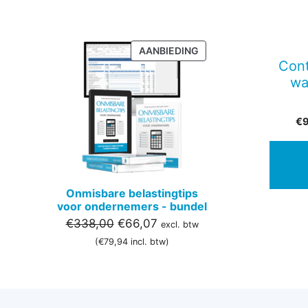
PRODUCT
AANBIEDING
Cont
IN
DE
wa
UITVERKOOP
€
Onmisbare belastingtips
voor ondernemers - bundel
Oorspronkelijke
Huidige
€
338,00
€
66,07
excl. btw
prijs
prijs
(
€
79,94
incl. btw)
was:
is:
€338,00.
€66,07.