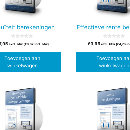
uïteit berekeningen
Effectieve rente b
0
0
7,95
€
3,95
excl. btw (
€
9,62
incl. btw)
excl. btw (
€
4,78
in
v
v
a
a
n
n
Toevoegen aan
Toevoegen aa
5
5
winkelwagen
winkelwagen