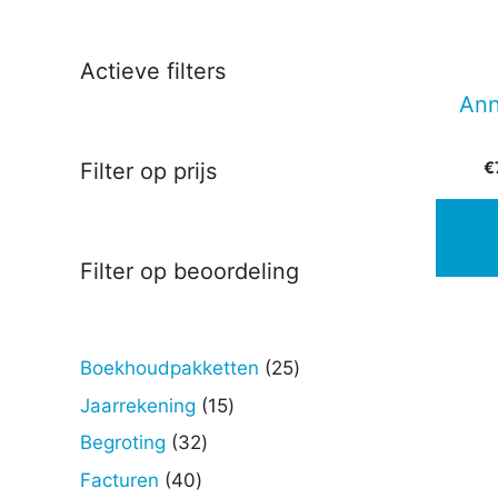
Actieve filters
Ann
€
Filter op prijs
Filter op beoordeling
25
Boekhoudpakketten
25
producten
15
Jaarrekening
15
producten
32
Begroting
32
producten
40
Facturen
40