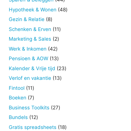
producten
48
Hypotheek & Wonen
48
producten
8
Gezin & Relatie
8
producten
11
Schenken & Erven
11
producten
2
Marketing & Sales
2
producten
42
Werk & Inkomen
42
producten
13
Pensioen & AOW
13
producten
23
Kalender & Vrije tijd
23
producten
13
Verlof en vakantie
13
producten
11
Fintool
11
producten
7
Boeken
7
producten
27
Business Toolkits
27
producten
12
Bundels
12
producten
18
Gratis spreadsheets
18