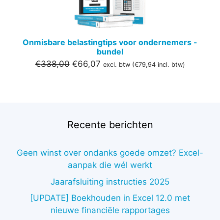
Onmisbare belastingtips voor ondernemers -
bundel
Oorspronkelijke
Huidige
€
338,00
€
66,07
excl. btw (
€
79,94
incl. btw)
prijs
prijs
was:
is:
€338,00.
€66,07.
Recente berichten
Geen winst over ondanks goede omzet? Excel-
aanpak die wél werkt
Jaarafsluiting instructies 2025
[UPDATE] Boekhouden in Excel 12.0 met
nieuwe financiële rapportages