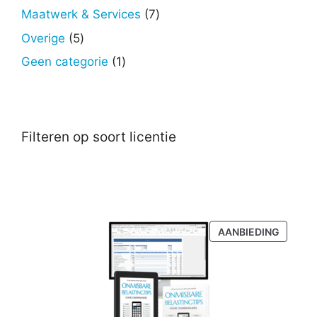
producten
7
Maatwerk & Services
7
producten
5
Overige
5
producten
1
Geen categorie
1
product
Filteren op soort licentie
PRODU
AANBIEDING
IN
DE
UITVER