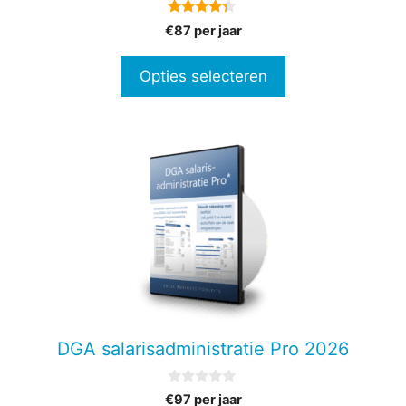
op
4.13
€87 per jaar
de
van 5
productpagina
Opties selecteren
Dit
product
heeft
meerdere
variaties.
Deze
optie
kan
gekozen
DGA salarisadministratie Pro 2026
worden
op
0
€97 per jaar
de