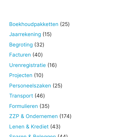
25
Boekhoudpakketten
25
producten
15
Jaarrekening
15
producten
32
Begroting
32
producten
40
Facturen
40
producten
16
Urenregistratie
16
producten
10
Projecten
10
producten
25
Personeelszaken
25
producten
46
Transport
46
producten
35
Formulieren
35
producten
174
ZZP & Ondernemen
174
producten
43
Lenen & Krediet
43
producten
44
Sparen & Beleggen
44