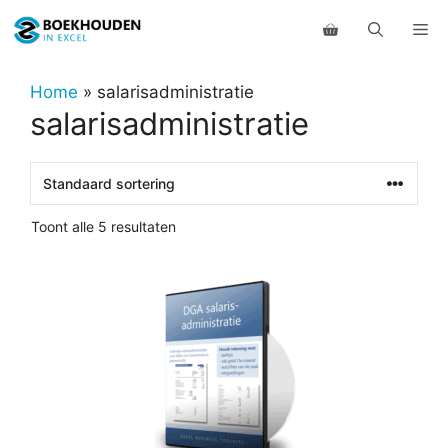
Ga
Me
naar
de
inhoud
Home
»
salarisadministratie
salarisadministratie
Toont alle 5 resultaten
Dit
product
heeft
meerdere
variaties.
Deze
optie