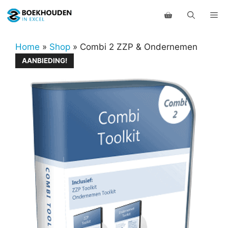
Ga
Me
naar
de
inhoud
Home
»
Shop
»
Combi 2 ZZP & Ondernemen
AANBIEDING!