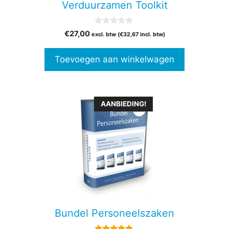
Verduurzamen Toolkit
0
€
27,00
excl. btw (
€
32,67
incl. btw)
v
a
n
Toevoegen aan winkelwagen
5
Dit
AANBIEDING!
product
heeft
meerdere
variaties.
Deze
optie
kan
gekozen
Bundel Personeelszaken
worden