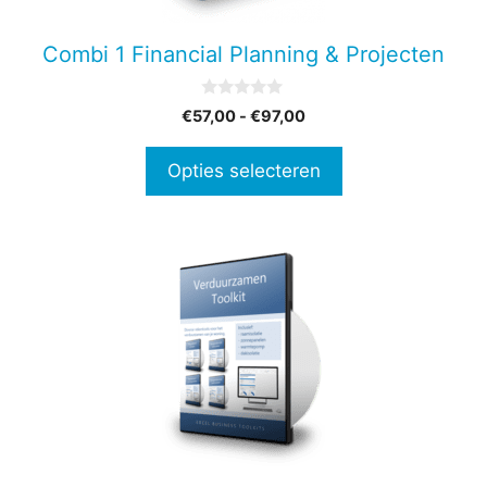
kan
gekozen
Combi 1 Financial Planning & Projecten
worden
op
0
Prijsklasse:
€
57,00
-
€
97,00
de
v
€57,00
a
productpagina
n
tot
Opties selecteren
5
€97,00