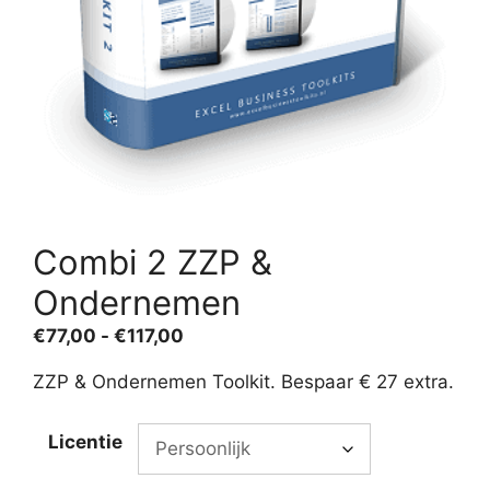
Combi 2 ZZP &
Ondernemen
Prijsklasse:
€
77,00
-
€
117,00
€77,00
ZZP & Ondernemen Toolkit. Bespaar € 27 extra.
tot
€117,00
Licentie