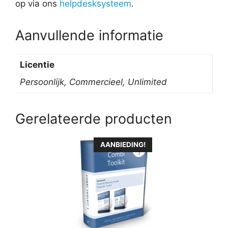
op via ons
helpdesksysteem
.
Aanvullende informatie
Licentie
Persoonlijk, Commercieel, Unlimited
Gerelateerde producten
Dit
AANBIEDING!
product
heeft
meerdere
variaties.
Deze
optie