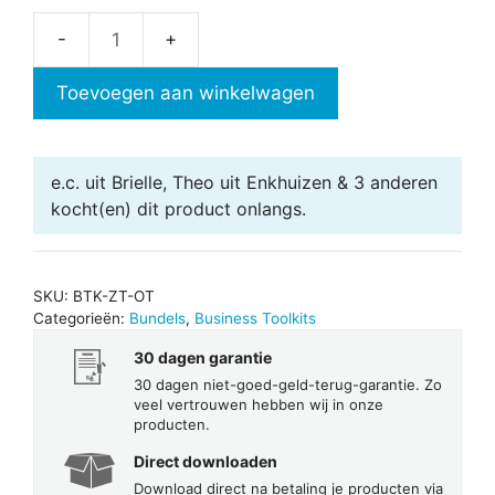
Combi
2
Toevoegen aan winkelwagen
ZZP
&
Ondernemen
e.c. uit Brielle, Theo uit Enkhuizen & 3 anderen
aantal
kocht(en) dit product onlangs.
SKU:
BTK-ZT-OT
Categorieën:
Bundels
,
Business Toolkits
30 dagen garantie
30 dagen niet-goed-geld-terug-garantie. Zo
veel vertrouwen hebben wij in onze
producten.
Direct downloaden
Download direct na betaling je producten via