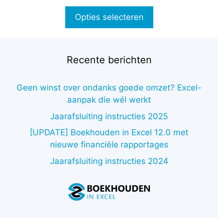
€47,00
productpagina
tot
Opties selecteren
€77,00
Recente berichten
Geen winst over ondanks goede omzet? Excel-
aanpak die wél werkt
Jaarafsluiting instructies 2025
[UPDATE] Boekhouden in Excel 12.0 met
nieuwe financiële rapportages
Jaarafsluiting instructies 2024