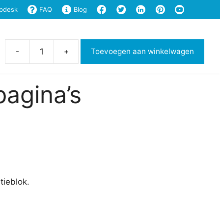
pdesk
FAQ
Blog
cel
Shop
Support
Login
-
+
Toevoegen aan winkelwagen
Afdrukbare
notitiepagina's
aantal
pagina’s
tieblok.