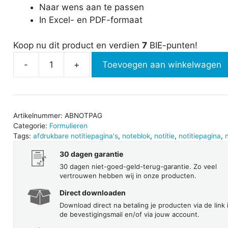
Naar wens aan te passen
In Excel- en PDF-formaat
Koop nu dit product en verdien
7
BIE-punten!
-
+
Toevoegen aan winkelwagen
Afdrukbare
notitiepagina's
aantal
Artikelnummer:
ABNOTPAG
Categorie:
Formulieren
Tags:
afdrukbare notitiepagina's
,
noteblok
,
notitie
,
notitiepagina
,
n
30 dagen garantie
30 dagen niet-goed-geld-terug-garantie. Zo veel
vertrouwen hebben wij in onze producten.
Direct downloaden
Download direct na betaling je producten via de link 
de bevestigingsmail en/of via jouw account.