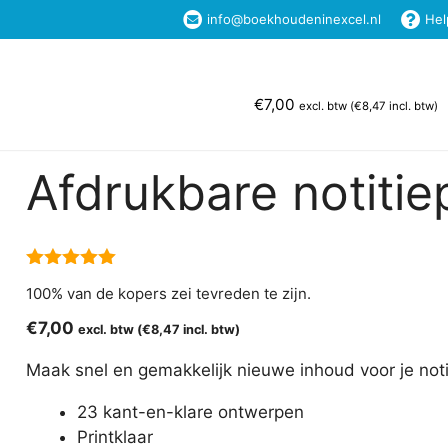
info@boekhoudeninexcel.nl
Hel
Home
Excel Templates
Boekhouden in Ex
€
7,00
excl. btw (
€
8,47
incl. btw)
Afdrukbare notitie
5.00
van 5
100% van de kopers zei tevreden te zijn.
€
7,00
excl. btw (
€
8,47
incl. btw)
Maak snel en gemakkelijk nieuwe inhoud voor je noti
23 kant-en-klare ontwerpen
Printklaar