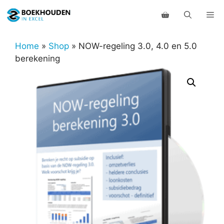
Ga
Me
naar
de
inhoud
Home
»
Shop
»
NOW-regeling 3.0, 4.0 en 5.0
berekening