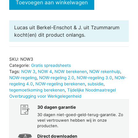
Toevoegen aan winkelwagen
3.0,
4.0
en
Lucas uit Berkel-Enschot & J. uit Tzummarum
5.0
kocht(en) dit product onlangs.
berekening
aantal
SKU:
NOW3
Categorie:
Gratis spreadsheets
Tags:
NOW 3
,
NOW 4
,
NOW berekenen
,
NOW rekenhulp
,
NOW-regeling
,
NOW-regeling 2.0
,
NOW-regeling 3.0
,
NOW-
regeling 4.0
,
NOW-regeling berekenen
,
subsidie
,
tegemoetkoming berekenen
,
Tijdelijke Noodmaatregel
Overbrugging voor Werkgelegenheid
30 dagen garantie
30 dagen niet-goed-geld-terug-garantie. Zo
veel vertrouwen hebben wij in onze
producten.
Direct downloaden