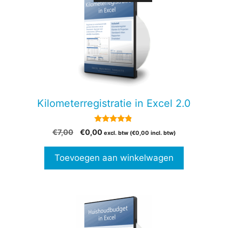
Kilometerregistratie in Excel 2.0
4.69
Oorspronkelijke
Huidige
€
7,00
€
0,00
excl. btw (
€
0,00
incl. btw)
van 5
prijs
prijs
was:
is:
Toevoegen aan winkelwagen
€7,00.
€0,00.