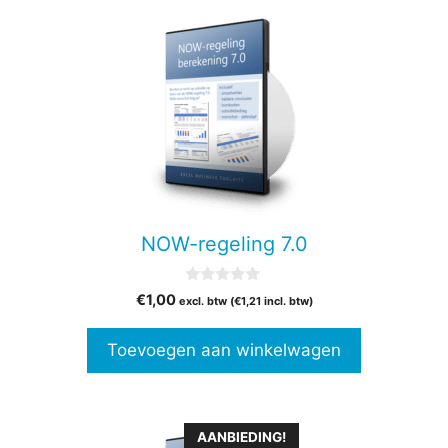
NOW-regeling 7.0
0
€
1,00
excl. btw (
€
1,21
incl. btw)
v
a
n
Toevoegen aan winkelwagen
5
AANBIEDING!