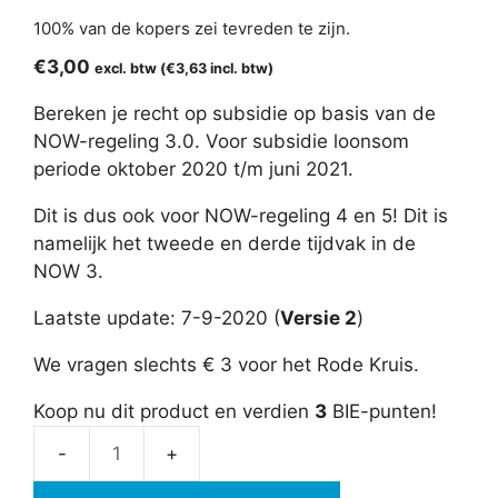
5.00
van 5
100% van de kopers zei tevreden te zijn.
€
3,00
excl. btw (
€
3,63
incl. btw)
Bereken je recht op subsidie op basis van de
NOW-regeling 3.0. Voor subsidie loonsom
periode oktober 2020 t/m juni 2021.
Dit is dus ook voor NOW-regeling 4 en 5! Dit is
namelijk het tweede en derde tijdvak in de
NOW 3.
Laatste update: 7-9-2020 (
Versie 2
)
We vragen slechts € 3 voor het Rode Kruis.
Koop nu dit product en verdien
3
BIE-punten!
NOW-
regeling